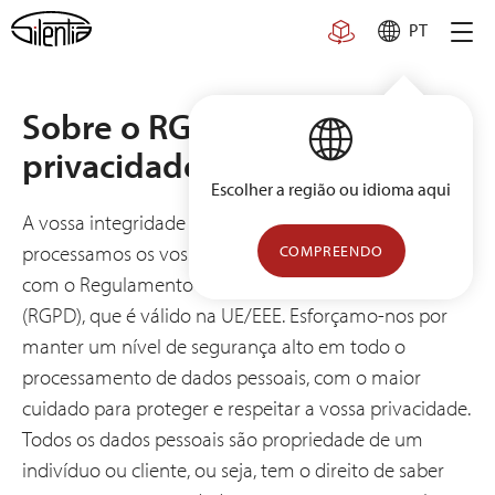
Skip
PT
to
content
Sobre o RGDP e a política de
privacidade
Escolher a região ou idioma aqui
A vossa integridade é importante para nós e
processamos os vossos dados pessoais de acordo
COMPREENDO
com o Regulamento Geral de Proteção de Dados
(RGPD), que é válido na UE/EEE. Esforçamo-nos por
manter um nível de segurança alto em todo o
processamento de dados pessoais, com o maior
cuidado para proteger e respeitar a vossa privacidade.
Todos os dados pessoais são propriedade de um
indivíduo ou cliente, ou seja, tem o direito de saber