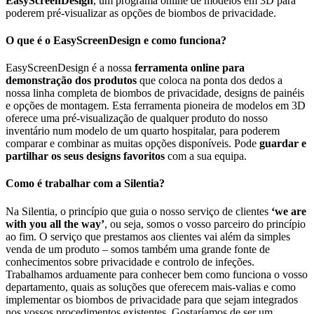
EasyScreenDesign
, um programa online de modelos em 3D para
poderem pré-visualizar as opções de biombos de privacidade.
O que é o EasyScreenDesign e como funciona?
EasyScreenDesign é a nossa
ferramenta online para
demonstração dos produtos
que coloca na ponta dos dedos a
nossa linha completa de biombos de privacidade, designs de painéis
e opções de montagem. Esta ferramenta pioneira de modelos em 3D
oferece uma pré-visualização de qualquer produto do nosso
inventário num modelo de um quarto hospitalar, para poderem
comparar e combinar as muitas opções disponíveis. Pode
guardar e
partilhar os seus designs favoritos
com a sua equipa.
Como é trabalhar com a Silentia?
Na Silentia, o princípio que guia o nosso serviço de clientes
‘we are
with you all the way’
, ou seja, somos o vosso parceiro do princípio
ao fim. O serviço que prestamos aos clientes vai além da simples
venda de um produto – somos também uma grande fonte de
conhecimentos sobre privacidade e controlo de infeções.
Trabalhamos arduamente para conhecer bem como funciona o vosso
departamento, quais as soluções que oferecem mais-valias e como
implementar os biombos de privacidade para que sejam integrados
nos vossos procedimentos existentes. Gostaríamos de ser um