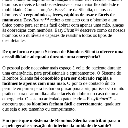
biombos móveis e biombos extensíveis para maior flexibilidade e
mobilidade. Com as funções EasyCare da Silentia, os nossos
biombos são
ergonómicos, leves, rápidos de usar e fáceis de
manusear.
Easy
Return
™ reduz o contacto com o biombo a um
único ponto para ser mais fácil dobrar com apenas uma mão, graças
às dobradiças com memória. Easy
Clean
™ descreve como os nossos
biombos são duráveis e capazes de resistir a todos os tipos de
desinfetantes.
De que forma é que o Sistema de Biombos Silentia oferece uma
acessibilidade adequada durante uma emergência?
O pessoal pode necessitar mais espaço à volta do paciente durante
uma emergência, para profissionais e equipamentos. O Sistema de
Biombos Silentia
foi concebido para ser dobrado rápida e
facilmente apenas com uma mão
. O ponto de contacto único
permite empurrar para fechar ou puxar para abrir, por isso são muito
práticos para usar no dia-a-dia e fáceis de dobrar no caso de uma
emergência. O sistema articulado patenteado – Easy
Return
™ –
assegura que
os biombos fecham fácil e corretamente
, qualquer
que seja o seu tamanho ou comprimento.
Em que é que o Sistema de Biombos Silentia contribui para o
aspeto geral e sensação do interior da unidade de saúde?