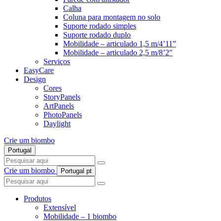
Calha
Coluna para montagem no solo
Suporte rodado simples
Suporte rodado duplo
Mobilidade – articulado 1,5 m/4’11”
Mobilidade – articulado 2,5 m/8’2″
Serviços
EasyCare
Design
Cores
StoryPanels
ArtPanels
PhotoPanels
Daylight
Crie um biombo
Portugal
Search
here
Crie um biombo
Portugal
pt
Search
here
Produtos
Extensível
Mobilidade – 1 biombo