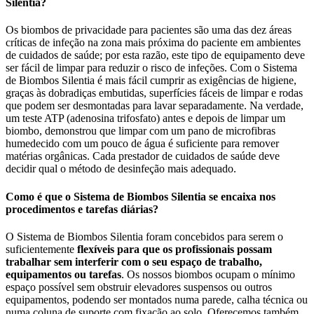
Silentia?
Os biombos de privacidade para pacientes são uma das dez áreas
críticas de infeção na zona mais próxima do paciente em ambientes
de cuidados de saúde; por esta razão, este tipo de equipamento deve
ser fácil de limpar para reduzir o risco de infeções. Com o Sistema
de Biombos Silentia é mais fácil cumprir as exigências de higiene,
graças às dobradiças embutidas, superfícies fáceis de limpar e rodas
que podem ser desmontadas para lavar separadamente. Na verdade,
um teste ATP (adenosina trifosfato) antes e depois de limpar um
biombo, demonstrou que limpar com um pano de microfibras
humedecido com um pouco de água é suficiente para remover
matérias orgânicas. Cada prestador de cuidados de saúde deve
decidir qual o método de desinfeção mais adequado.
Como é que o Sistema de Biombos Silentia se encaixa nos
procedimentos e tarefas diárias?
O Sistema de Biombos Silentia foram concebidos para serem o
suficientemente
flexíveis para que os profissionais possam
trabalhar sem interferir com o seu espaço de trabalho,
equipamentos ou tarefas
. Os nossos biombos ocupam o mínimo
espaço possível sem obstruir elevadores suspensos ou outros
equipamentos, podendo ser montados numa parede, calha técnica ou
numa coluna de suporte com fixação ao solo. Oferecemos também