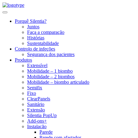
Skip
to
content
Porquê Silentia?
Juntos
Faça a comparação
Histórias
Sustentabilidade
Controlo de infeções
Segurança dos pacientes
Produtos
Extensível
Mobilidade – 1 biombo
Mobilidade – 2 biombos
Mobilidade – biombo articulado
Semifix
Fixo
ClearPanels
Sanitário
Extensão
Silentia PopUp
Add-ons+
Instalação
Parede
Parede com afastador