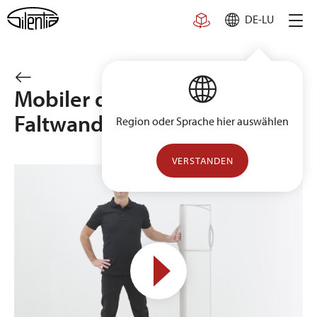
Skip
DE-LU
to
content
Mobiler doppelter
Faltwandwagen
Region oder Sprache hier auswählen
VERSTANDEN