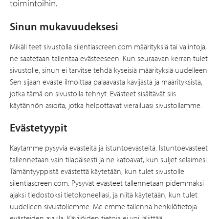
toimintoihin.
Sinun mukavuudeksesi
Mikäli teet sivustolla silentiascreen.com määrityksiä tai valintoja,
ne saatetaan tallentaa evästeeseen. Kun seuraavan kerran tulet
sivustolle, sinun ei tarvitse tehdä kyseisiä määrityksiä uudelleen.
Sen sijaan eväste ilmoittaa palaavasta kävijästä ja määrityksistä,
jotka tämä on sivustolla tehnyt. Evästeet sisältävät siis
käytännön asioita, jotka helpottavat vierailuasi sivustollamme.
Evästetyypit
Käytämme pysyviä evästeitä ja istuntoevästeitä. Istuntoevästeet
tallennetaan vain tilapäisesti ja ne katoavat, kun suljet selaimesi.
Tämäntyyppistä evästettä käytetään, kun tulet sivustolle
silentiascreen.com. Pysyvät evästeet tallennetaan pidemmäksi
ajaksi tiedostoksi tietokoneellasi, ja niitä käytetään, kun tulet
uudelleen sivustollemme. Me emme tallenna henkilötietoja
evästeiden avulla. Kävijöiden tietoja ei voi jäljittää.