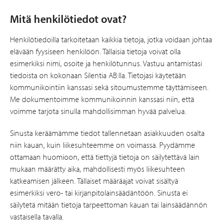
Mitä henkilötiedot ovat?
Henkilötiedoilla tarkoitetaan kaikkia tietoja, jotka voidaan johtaa
elävään fyysiseen henkilöön. Tällaisia tietoja voivat olla
esimerkiksi nimi, osoite ja henkilötunnus. Vastuu antamistasi
tiedoista on kokonaan Silentia AB:lla. Tietojasi käytetään
kommunikointiin kanssasi sekä sitoumustemme täyttämiseen.
Me dokumentoimme kommunikoinnin kanssasi niin, että
voimme tarjota sinulla mahdollisimman hyvää palvelua.
Sinusta keräämämme tiedot tallennetaan asiakkuuden osalta
niin kauan, kuin liikesuhteemme on voimassa. Pyydämme
ottamaan huomioon, että tiettyjä tietoja on säilytettävä lain
mukaan määrätty aika, mahdollisesti myös liikesuhteen
katkeamisen jälkeen. Tällaiset määräajat voivat sisältyä
esimerkiksi vero- tai kirjanpitolainsäädäntöön. Sinusta ei
säilytetä mitään tietoja tarpeettoman kauan tai lainsäädännön
vastaisella tavalla.