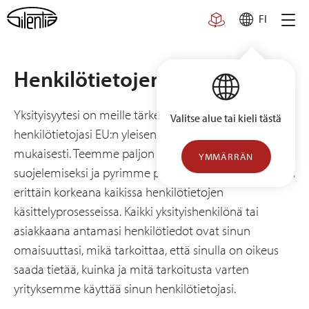
Skip
FI
to
content
Henkilötietojen käsittely
Yksityisyytesi on meille tärkeää ja käsittelemme
Valitse alue tai kieli tästä
henkilötietojasi EU:n yleisen tietosuoja-asetuksen
mukaisesti. Teemme paljon työtä yksityisyytesi
YMMÄRRÄN
suojelemiseksi ja pyrimme pitämään turvallisuustason
erittäin korkeana kaikissa henkilötietojen
käsittelyprosesseissa. Kaikki yksityishenkilönä tai
asiakkaana antamasi henkilötiedot ovat sinun
omaisuuttasi, mikä tarkoittaa, että sinulla on oikeus
saada tietää, kuinka ja mitä tarkoitusta varten
yrityksemme käyttää sinun henkilötietojasi.