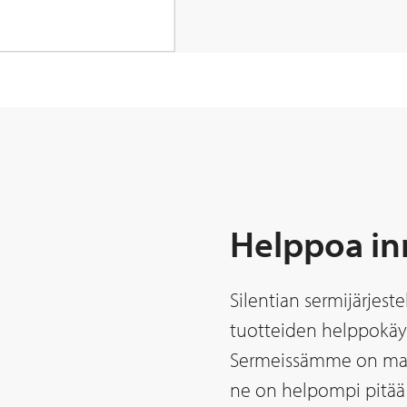
Helppoa in
Silentian sermijärjes
tuotteiden helppokäy
Sermeissämme on mahdo
ne on helpompi pitää