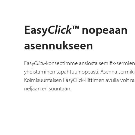
Easy
Click
™ nopeaan
asennukseen
Easy
Click
-konseptimme ansiosta semifix-sermien
yhdistäminen tapahtuu nopeasti. Asenna sermikii
Kolmisuuntaisen EasyClick-liittimen avulla voit r
neljään eri suuntaan.