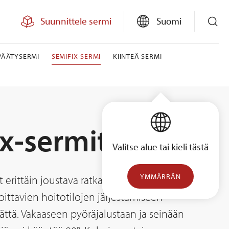
Suunnittele sermi
Suomi
 PÄÄTYSERMI
SEMIFIX-SERMI
KIINTEÄ SERMI
x-sermit
Valitse alue tai kieli tästä
YMMÄRRÄN
 erittäin joustava ratkaisu suojaisten ja
oittavien hoitotilojen järjestämiseen
ättä. Vakaaseen pyöräjalustaan ja seinään