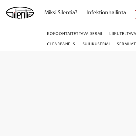
Skip
to
Miksi Silentia?
Infektionhallinta
content
KOKOONTAITETTAVA SERMI
LIIKUTELTAV
CLEARPANELS
SUIHKUSERMI
SERMIJA