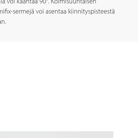
iä voi kääntää 90°. Kolmisuuntaisen
mifix-sermejä voi asentaa kiinnityspisteestä
an.