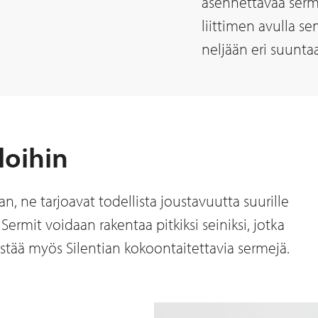
asennettavaa serm
liittimen avulla se
neljään eri suunta
loihin
n, ne tarjoavat todellista joustavuutta suurille
 Sermit voidaan rakentaa pitkiksi seiniksi, jotka
stää myös Silentian kokoontaitettavia sermejä.