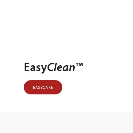
Easy
Clean
™
EASYCARE