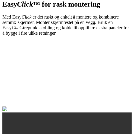
Easy
Click
™ for rask montering
Med Easy
Click
er det raskt og enkelt å montere og kombinere
S
semifix-skjermer. Monter skjermfestet på en vegg. Bruk en
S
Easy
Click
-trepunktskobling og koble til opptil tre ekstra paneler for
t
å bygge i fire ulike retninger.
s
s