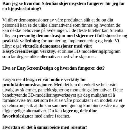
Kan jeg se hvordan Silentias skjermsystem fungerer før jeg tar
en kjøpsbeslutning?
Vi tilbyr demonstrasjoner av våre produkter, slik at du og ditt
personell kan se de ulike alternativene som finnes og hvordan de
kan dekke behovene på avdelingen. I de fleste tilfeller kan Silentia
tilby en
personlig demonstrasjon med skjermer i full størrelse og
praktisk veiledning
for montering, implementering og bruk. Vi
tilbyr også
virtuelle demonstrasjoner med vårt
EasyScreenDesign-verktøy
, et online 3D-modelleringsprogram
som lar deg se ulike alternativer med våre skjermer.
Hva er EasyScreenDesign og hvordan fungerer det?
EasyScreenDesign er vårt
online-verktøy for
produktdemonstrasjoner
. Med det kan du enkelt se hele vårt
utvalg av skjermer, paneldesigner og monteringsalternativer. Dette
banebrytende 3D-modelleringsverktøyet gir deg mulighet til å
forhåndsvise hvilket som helst av våre produkter i en modell av et
sykehusrom, slik at du kan sammenligne og kombinere våre mange
tilgjengelige alternativer. Du kan
lagre og dele dine
favorittdesigner
med andre i teamet.
Hvordan er det å samarbeide med Silentia?