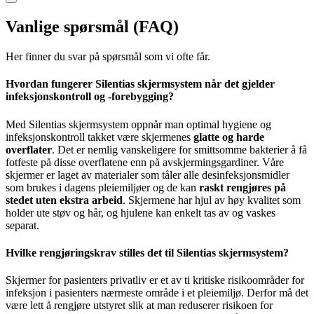
Vanlige spørsmål (FAQ)
Her finner du svar på spørsmål som vi ofte får.
Hvordan fungerer Silentias skjermsystem når det gjelder
infeksjonskontroll og -forebygging?
Med Silentias skjermsystem oppnår man optimal hygiene og
infeksjonskontroll takket være skjermenes
glatte og harde
overflater
. Det er nemlig vanskeligere for smittsomme bakterier å få
fotfeste på disse overflatene enn på avskjermingsgardiner. Våre
skjermer er laget av materialer som tåler alle desinfeksjonsmidler
som brukes i dagens pleiemiljøer og de kan
raskt rengjøres på
stedet uten ekstra arbeid
. Skjermene har hjul av høy kvalitet som
holder ute støv og hår, og hjulene kan enkelt tas av og vaskes
separat.
Hvilke rengjøringskrav stilles det til Silentias skjermsystem?
Skjermer for pasienters privatliv er et av ti kritiske risikoområder for
infeksjon i pasienters nærmeste område i et pleiemiljø. Derfor må det
være lett å rengjøre utstyret slik at man reduserer risikoen for