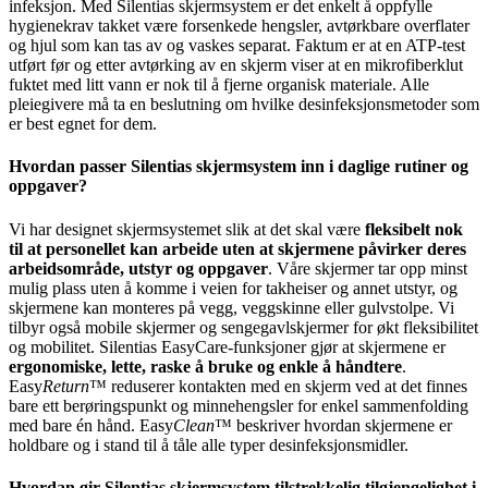
infeksjon. Med Silentias skjermsystem er det enkelt å oppfylle
hygienekrav takket være forsenkede hengsler, avtørkbare overflater
og hjul som kan tas av og vaskes separat. Faktum er at en ATP-test
utført før og etter avtørking av en skjerm viser at en mikrofiberklut
fuktet med litt vann er nok til å fjerne organisk materiale. Alle
pleiegivere må ta en beslutning om hvilke desinfeksjonsmetoder som
er best egnet for dem.
Hvordan passer Silentias skjermsystem inn i daglige rutiner og
oppgaver?
Vi har designet skjermsystemet slik at det skal være
fleksibelt nok
til at personellet kan arbeide uten at skjermene påvirker deres
arbeidsområde, utstyr og oppgaver
. Våre skjermer tar opp minst
mulig plass uten å komme i veien for takheiser og annet utstyr, og
skjermene kan monteres på vegg, veggskinne eller gulvstolpe. Vi
tilbyr også mobile skjermer og sengegavlskjermer for økt fleksibilitet
og mobilitet. Silentias EasyCare-funksjoner gjør at skjermene er
ergonomiske, lette, raske å bruke og enkle å håndtere
.
Easy
Return
™ reduserer kontakten med en skjerm ved at det finnes
bare ett berøringspunkt og minnehengsler for enkel sammenfolding
med bare én hånd. Easy
Clean
™ beskriver hvordan skjermene er
holdbare og i stand til å tåle alle typer desinfeksjonsmidler.
Hvordan gir Silentias skjermsystem tilstrekkelig tilgjengelighet i