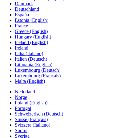
Danmark
Deutschland
España
Estonia (English)
France
Greece (English)
Hungary (English)
Iceland (English)
Ireland
Italia (Italiano)
Italien (Deutsch)
Lithuania (English)
Luxembourg (Deutsch)
Luxembourg (Français)
Malta (English)
Nederland
Norge
Poland (English)
Portugal
Schweizerisch (Deutsch)
Suisse (Français)
Svizzera (Italiano)
Suomi
Sverige