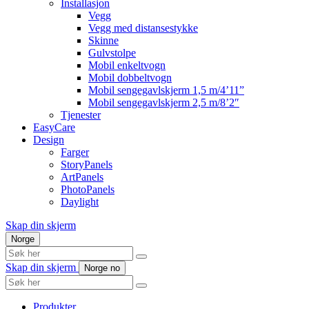
Installasjon
Vegg
Vegg med distansestykke
Skinne
Gulvstolpe
Mobil enkeltvogn
Mobil dobbeltvogn
Mobil sengegavlskjerm 1,5 m/4’11”
Mobil sengegavlskjerm 2,5 m/8’2″
Tjenester
EasyCare
Design
Farger
StoryPanels
ArtPanels
PhotoPanels
Daylight
Skap din skjerm
Norge
Search
here
Skap din skjerm
Norge
no
Search
here
Produkter