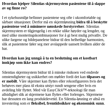
Hvordan hjelper Silentias skjermsystem pasientene til å slappe
av og finne ro?
I et sykehusmiljø befinner pasientene seg ofte i ukomfortable og
sårbare situasjoner. Derfor må en skjermløsning
bidra til å beskytte
pasientene ved å minimere uønskede forstyrrelser
. Silentias
skjermsystem er tilgjengelig i en rekke ulike høyder og lengder, og
med ulike monteringskombinasjoner for å gi best mulig privatliv. De
ulike fargene og bildepanelene bidrar til den helhetlige harmonien,
slik at pasientene føler seg mer avslappede uansett hvilken alder de
har.
Hvordan kan jeg unngå å ta en beslutning om et kostbart
innkjøp som ikke kan endres?
Silentias skjermsystem bidrar til å minske risikoen ved endrede
omstendigheter og usikkerhet om møbler fordi det kan
tilpasses og
er mobilt
. Våre skjermer kan flyttes eller rekonfigureres hvis det
behøves mer plass til ekstra utstyr rundt sengene eller hvis en
avdeling blir flyttet. Med vår Easy
Click
™-teknologi får man
allsidighet slik at skjermene kan flyttes eller forlenges. Skjermene
har dessuten en lang produktlevetid. En Silentia-løsning er altså en
investering som er
fleksibel, fremtidssikker og økonomisk sunn
.