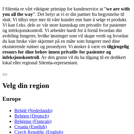
I Silentia er vårt viktigste prinsipp for kundeservice at ”
we are with
you all the way
”. Det betyr at vi er din partner fra begynnelse til
slutt. Vi tilbyr mye mer til våre kunder enn bare å selge et produkt.
Vi kan f.eks. dele av vår store kunnskap om privatliv for pasienter
og infeksjonskontroll. Vi arbeider hardt for å forstå hvordan din
avdeling fungerer, hvilke løsninger som vil skape verdi og hvordan
du kan bruke våre skjermer på en måte som fungerer med dine
eksisterende rutiner og prosedyrer. Vi ønsker å være en
tilgjengelig
ressurs for dine behov innen privatliv for pasienter og
infeksjonskontroll
. Av den grunn vil du ha tilgang til en dedikert
lokal eller regional Silentia-representant.
Velg din region
Europe
België (Nederlands)
Belgien (Deutsch)
Belgique (Français)
Croatia (English)
Czech Republic (English)