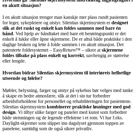
en akutt situasjon?
I en akutt situasjon trenger man kanskje mer plass rundt pasienten
for leger, sykepleiere og utstyr. Silentias skjermsystem er
designet
slik at det raskt og enkelt kan foldes sammen med bare én
hånd
. Ved hjelp av håndtaket med bare ett berøringspunkt er det
enkelt å lukke eller åpne skjermene. De er altså både praktiske i den
daglige bruken og lette å folde sammen i en akutt situasjon. Det
patenterte foldesystemet – Easy
Return
™ – sikrer at
skjermene
foldes tilbake på plass enkelt og korrekt
, uavhengig av størrelse
eller lengde.
Hvordan bidrar Silentias skjermsystem til interiørets helhetlige
utseende og følelse?
Møbler, belysning, farger og utstyr på sykehus bør velges med tanke
å skape en bedre atmosfære, slik at det i sin tur forbedrer
arbeidsforholdene for personellet og rehabiliteringen for pasientene.
Silentias skjermsystem
kombinerer praktiske løsninger med god
design
. Vi tilbyr ulike farger og paneler med kunst som forbedrer
både stemningen og de legende effektene i et rom. Vi har f.eks.
Daylight-skjermer som slipper inn dagslyset gjennom toppen av
panelene, samtidig som de også sikrer privatliv.