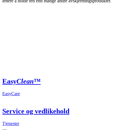
lettere å holde ren enn mange andre avskjermingsprodukter.
Easy
Clean
™
EasyCare
Service og vedlikehold
Tjenester