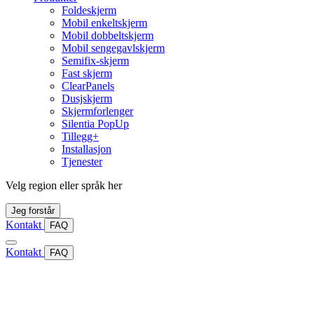
Foldeskjerm
Mobil enkeltskjerm
Mobil dobbeltskjerm
Mobil sengegavlskjerm
Semifix-skjerm
Fast skjerm
ClearPanels
Dusjskjerm
Skjermforlenger
Silentia PopUp
Tillegg+
Installasjon
Tjenester
Velg region eller språk her
Jeg forstår
Kontakt
FAQ
Kontakt
FAQ