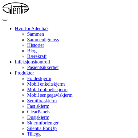
Skip
to
content
Hvorfor Silentia?
Sammen
Sammenlign oss
Historier
Blog
Bærekraft
Infeksjonskontroll
Pasientsikkerhet
Produkter
Foldeskjerm
Mobil enkeltskjerm
Mobil dobbeltskjerm
Mobil sengegavlskjerm
Semifix-skjerm
Fast skjerm
ClearPanels
Dusjskjerm
Skjermforlenger
Silentia PopUp
Tillegg+