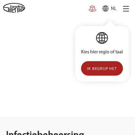
Skip
NL
to
content
Kies hier regio of taal
IK BEGRIJP HET
Infectiebeheersing