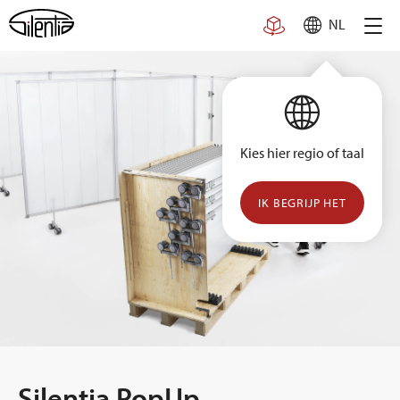
Skip
NL
to
content
Kies hier regio of taal
IK BEGRIJP HET
Silentia PopUp