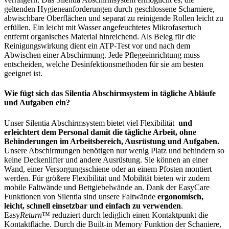
geltenden Hygieneanforderungen durch geschlossene Scharniere,
abwischbare Oberflächen und separat zu reinigende Rollen leicht zu
erfüllen. Ein leicht mit Wasser angefeuchtetes Mikrofasertuch
entfernt organisches Material hinreichend. Als Beleg für die
Reinigungswirkung dient ein ATP-Test vor und nach dem
Abwischen einer Abschirmung. Jede Pflegeeinrichtung muss
entscheiden, welche Desinfektionsmethoden für sie am besten
geeignet ist.
Wie fügt sich das Silentia Abschirmsystem in tägliche Abläufe
und Aufgaben ein?
Unser Silentia Abschirmsystem bietet viel Flexibilität
und
erleichtert dem Personal damit die tägliche Arbeit, ohne
Behinderungen im Arbeitsbereich, Ausrüstung und Aufgaben.
Unsere Abschirmungen benötigen nur wenig Platz und behindern so
keine Deckenlifter und andere Ausrüstung. Sie können an einer
Wand, einer Versorgungsschiene oder an einem Pfosten montiert
werden. Für größere Flexibilität und Mobilität bieten wir zudem
mobile Faltwände und Bettgiebelwände an. Dank der EasyCare
Funktionen von Silentia sind unsere Faltwände
ergonomisch,
leicht, schnell einsetzbar und einfach zu verwenden
.
Easy
Return
™ reduziert durch lediglich einen Kontaktpunkt die
Kontaktfläche. Durch die Built-in Memory Funktion der Schaniere,