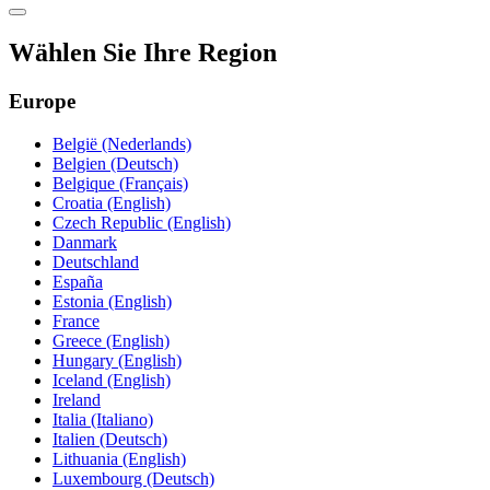
Wählen Sie Ihre Region
Europe
België (Nederlands)
Belgien (Deutsch)
Belgique (Français)
Croatia (English)
Czech Republic (English)
Danmark
Deutschland
España
Estonia (English)
France
Greece (English)
Hungary (English)
Iceland (English)
Ireland
Italia (Italiano)
Italien (Deutsch)
Lithuania (English)
Luxembourg (Deutsch)