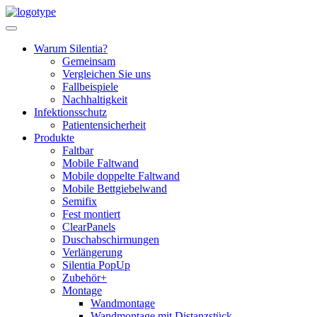
Skip
to
content
Warum Silentia?
Gemeinsam
Vergleichen Sie uns
Fallbeispiele
Nachhaltigkeit
Infektionsschutz
Patientensicherheit
Produkte
Faltbar
Mobile Faltwand
Mobile doppelte Faltwand
Mobile Bettgiebelwand
Semifix
Fest montiert
ClearPanels
Duschabschirmungen
Verlängerung
Silentia PopUp
Zubehör+
Montage
Wandmontage
Wandmontage mit Distanzstück