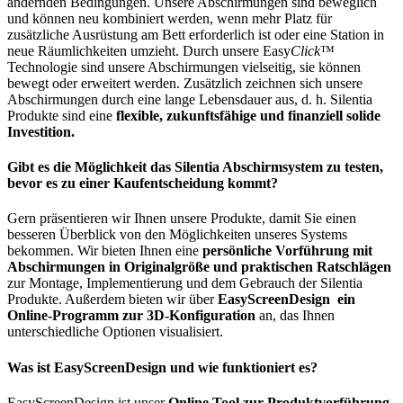
ändernden Bedingungen. Unsere Abschirmungen sind beweglich
und können neu kombiniert werden, wenn mehr Platz für
zusätzliche Ausrüstung am Bett erforderlich ist oder eine Station in
neue Räumlichkeiten umzieht. Durch unsere Easy
Click
™
Technologie sind unsere Abschirmungen vielseitig, sie können
bewegt oder erweitert werden. Zusätzlich zeichnen sich unsere
Abschirmungen durch eine lange Lebensdauer aus, d. h. Silentia
Produkte sind eine
flexible, zukunftsfähige und finanziell solide
Investition.
Gibt es die Möglichkeit das Silentia Abschirmsystem zu testen,
bevor es zu einer Kaufentscheidung kommt?
Gern präsentieren wir Ihnen unsere Produkte, damit Sie einen
besseren Überblick von den Möglichkeiten unseres Systems
bekommen. Wir bieten Ihnen eine
persönliche Vorführung mit
Abschirmungen in Originalgröße und praktischen Ratschlägen
zur Montage, Implementierung und dem Gebrauch der Silentia
Produkte. Außerdem bieten wir über
EasyScreenDesign ein
Online-Programm zur 3D-Konfiguration
an, das Ihnen
unterschiedliche Optionen visualisiert.
Was ist EasyScreenDesign und wie funktioniert es?
EasyScreenDesign ist unser
Online Tool zur Produktvorführung
,