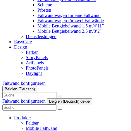
Schiene
Pfosten
Faltwandwagen für eine Faltwand
Faltwandwagen für zwei Faltwände
Mobile Bettgiebelwand 1,5 m/4’11”
Mobile Bettgiebelwand 2,5 m/8’2″
Dienstleistungen
EasyCare
Design
Farben
StoryPanels
ArtPanels
PhotoPanels
Daylight
Faltwand konfigurieren
Belgien (Deutsch)
Search
here
Faltwand konfigurieren
Belgien (Deutsch)
de-be
Search
here
Produkte
Faltbar
Mobile Faltwand