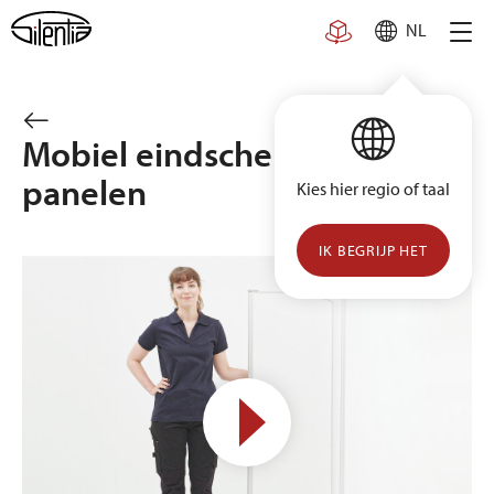
Skip
NL
to
content
Mobiel eindscherm met 3
panelen
Kies hier regio of taal
IK BEGRIJP HET