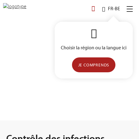
Skip
FR-BE
to
content
Choisir la région ou la langue ici
JE COMPRENDS
Contrôle des infections