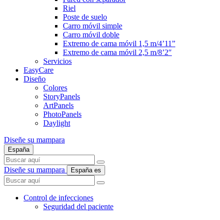
Riel
Poste de suelo
Carro móvil simple
Carro móvil doble
Extremo de cama móvil 1,5 m/4’11”
Extremo de cama móvil 2,5 m/8’2″
Servicios
EasyCare
Diseño
Colores
StoryPanels
ArtPanels
PhotoPanels
Daylight
Diseñe su mampara
España
Search
here
Diseñe su mampara
España
es
Search
here
Control de infecciones
Seguridad del paciente