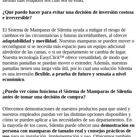
sientan más relajados sea cual sea su edad.
¿Qué puedo hacer para evitar una decisión de inversión costosa
e irreversible?
El Sistema de Mamparas de Silentia ayuda a mitigar el riesgo de
cambios en las circunstancias y futuras incertidumbres, al ofrecer
adaptabilidad y movilidad
. Nuestras mamparas se pueden mover o
reconfigurar si se necesita más espacio para un equipo adicional
alrededor de las camas, o si un departamento se cambia de lugar.
Nuestra tecnología Easy
Click
™ ofrece versatilidad, de modo que
nuestras pantallas se puedan mover o extender. Además, nuestras
pantallas tienen una larga vida útil, por lo cual una solución Silentia
es una inversión
flexible, a prueba de futuro
y sensata a nivel
económico
.
¿Puedo ver cómo funciona el Sistema de Mamparas de Silentia
antes de tomar una decisión de compra?
Ofrecemos demostraciones de nuestros productos para que usted y
nuestros empleados puedan ver las distintas opciones disponibles y
cómo se pueden aplicar a las necesidades de sus departamentos. En
la mayoría de los casos, Silentia puede ofrecer una
demostración en
persona con mamparas de tamaño real y consejos prácticos de
uso
para su instalación, implementación y uso. Ofrecemos también