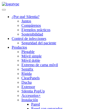
Skip
to
content
¿Por qué Silentia?
Juntos
Compárenos
Ejemplos prácticos
Sostenibilidad
Control de infecciones
Seguridad del paciente
Productos
Plegable
Móvil simple
Móvil doble
Extremo de cama móvil
Semifix
Rígida
ClearPanels
Ducha
Extensor
Silentia PopUp
Accesorios+
Instalación
Pared
Pared con separador