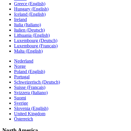
Greece (English)
Hungary (English)
Iceland (English)
Ireland
Italia (Italiano)
Italien (Deutsch)
Lithuania (English)
Luxembourg (Deutsch)
Luxembourg (Français)
Malta (English)
Nederland
Norge
Poland (English)
Portugal
Schweizerisch (Deutsch)
Suisse (Français)
Svizzera (Italiano)
Suomi
Sverige
Slovenia (English)
United Kingdom
Österreich
North America