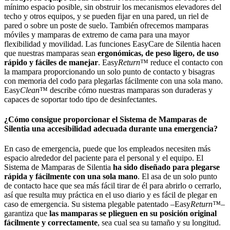
mínimo espacio posible, sin obstruir los mecanismos elevadores del
techo y otros equipos, y se pueden fijar en una pared, un riel de
pared o sobre un poste de suelo. También ofrecemos mamparas
móviles y mamparas de extremo de cama para una mayor
flexibilidad y movilidad. Las funciones EasyCare de Silentia hacen
que nuestras mamparas sean
ergonómicas, de peso ligero, de uso
rápido y fáciles de manejar
. Easy
Return
™ reduce el contacto con
la mampara proporcionando un solo punto de contacto y bisagras
con memoria del codo para plegarlas fácilmente con una sola mano.
Easy
Clean
™ describe cómo nuestras mamparas son duraderas y
capaces de soportar todo tipo de desinfectantes.
¿Cómo consigue proporcionar el Sistema de Mamparas de
Silentia una accesibilidad adecuada durante una emergencia?
En caso de emergencia, puede que los empleados necesiten más
espacio alrededor del paciente para el personal y el equipo. El
Sistema de Mamparas de Silentia
ha sido diseñado para plegarse
rápida y fácilmente con una sola mano
. El asa de un solo punto
de contacto hace que sea más fácil tirar de él para abrirlo o cerrarlo,
así que resulta muy práctica en el uso diario y es fácil de plegar en
caso de emergencia. Su sistema plegable patentado –Easy
Return™
–
garantiza que
las mamparas se plieguen en su posición original
fácilmente y correctamente
, sea cual sea su tamaño y su longitud.