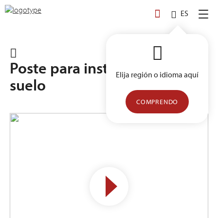
Skip
ES
to
content
Poste para instalación de
Elija región o idioma aquí
suelo
COMPRENDO