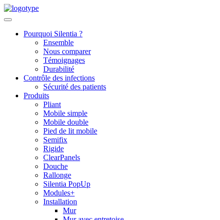
Skip
to
content
Pourquoi Silentia ?
Ensemble
Nous comparer
Témoignages
Durabilité
Contrôle des infections
Sécurité des patients
Produits
Pliant
Mobile simple
Mobile double
Pied de lit mobile
Semifix
Rigide
ClearPanels
Douche
Rallonge
Silentia PopUp
Modules+
Installation
Mur
Mur avec entretoise