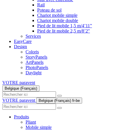
Rail
Poteau de sol
Chariot mobile simple
Chariot mobile double
Pied de lit mobile 1,5 m/4’11”
Pied de lit mobile 2,5 m/8’2″
Services
EasyCare
Design
Coloris
StoryPanels
ArtPanels
PhotoPanels
Daylight
VOTRE paravent
Belgique (Français)
Search
here
VOTRE paravent
Belgique (Français)
fr-be
Search
here
Produits
Pliant
Mobile simple