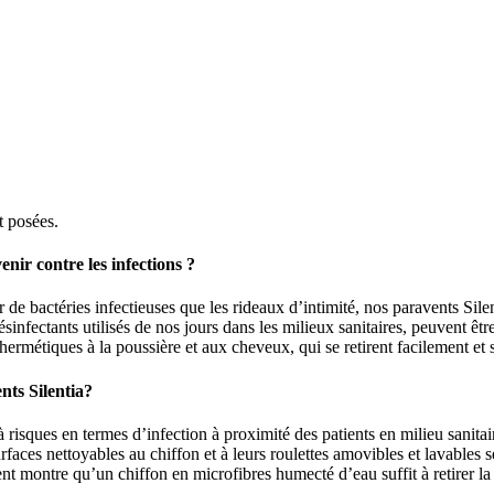
t posées.
nir contre les infections ?
 de bactéries infectieuses que les rideaux d’intimité, nos paravents Silen
ésinfectants utilisés de nos jours dans les milieux sanitaires, peuvent êtr
hermétiques à la poussière et aux cheveux, qui se retirent facilement et
nts Silentia?
à risques en termes d’infection à proximité des patients en milieu sanita
surfaces nettoyables au chiffon et à leurs roulettes amovibles et lavable
nt montre qu’un chiffon en microfibres humecté d’eau suffit à retirer la