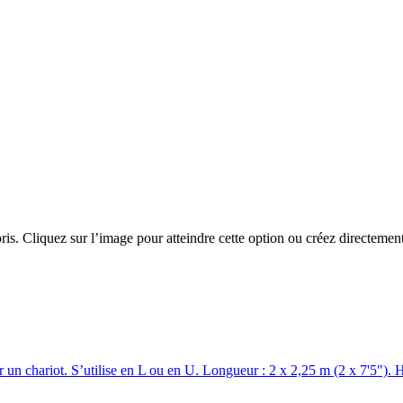
ris. Cliquez sur l’image pour atteindre cette option ou créez directeme
un chariot. S’utilise en L ou en U. Longueur : 2 x 2,25 m (2 x 7'5"). H