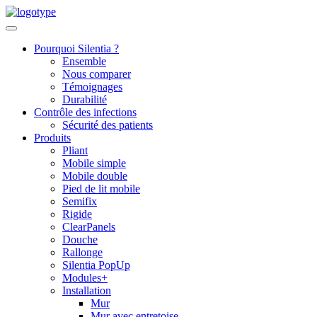
Skip
to
content
Pourquoi Silentia ?
Ensemble
Nous comparer
Témoignages
Durabilité
Contrôle des infections
Sécurité des patients
Produits
Pliant
Mobile simple
Mobile double
Pied de lit mobile
Semifix
Rigide
ClearPanels
Douche
Rallonge
Silentia PopUp
Modules+
Installation
Mur
Mur avec entretoise