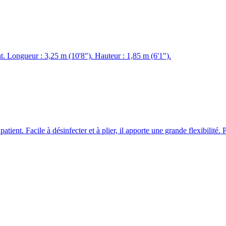
t. Longueur : 3,25 m (10'8"). Hauteur : 1,85 m (6'1").
tient. Facile à désinfecter et à plier, il apporte une grande flexibilit