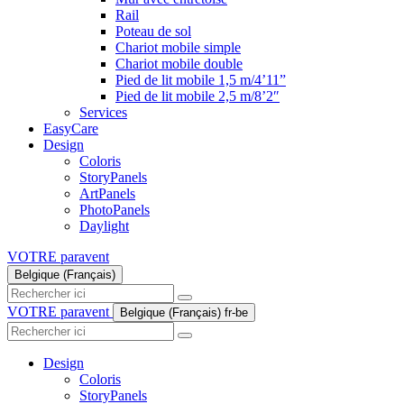
Rail
Poteau de sol
Chariot mobile simple
Chariot mobile double
Pied de lit mobile 1,5 m/4’11”
Pied de lit mobile 2,5 m/8’2″
Services
EasyCare
Design
Coloris
StoryPanels
ArtPanels
PhotoPanels
Daylight
VOTRE paravent
Belgique (Français)
Search
here
VOTRE paravent
Belgique (Français)
fr-be
Search
here
Design
Coloris
StoryPanels