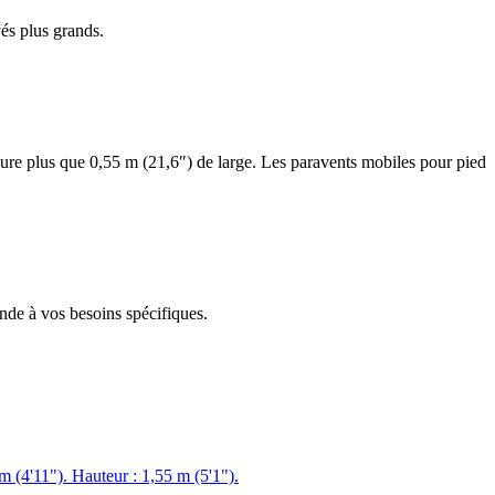
vés plus grands.
esure plus que 0,55 m (21,6″) de large. Les paravents mobiles pour pied
onde à vos besoins spécifiques.
 m (4'11"). Hauteur : 1,55 m (5'1").