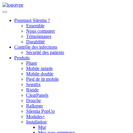
Skip
to
content
Pourquoi Silentia ?
Ensemble
Nous comparer
Témoignages
Durabilité
Contrôle des infections
Sécurité des patients
Produits
Pliant
Mobile simple
Mobile double
Pied de lit mobile
Semifix
Rigide
ClearPanels
Douche
Rallonge
Silentia PopUp
Modules+
Installation
Mur
Mur avec entretoise