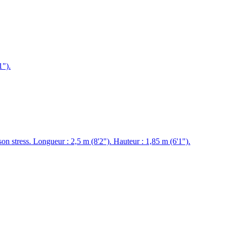
1").
son stress. Longueur : 2,5 m (8'2"). Hauteur : 1,85 m (6'1").