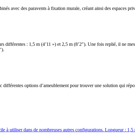
binés avec des paravents à fixation murale, créant ainsi des espaces pri
rs différentes : 1,5 m (4’11 ») et 2,5 m (8’2″). Une fois replié, il ne m
″).
 avec différentes options d’ameublement pour trouver une solution qui rép
acile à utiliser dans de nombreuses autres configurations. Longueur : 1,5