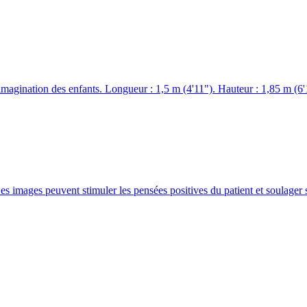
imagination des enfants. Longueur : 1,5 m (4'11"). Hauteur : 1,85 m (6'
Les images peuvent stimuler les pensées positives du patient et soulager 