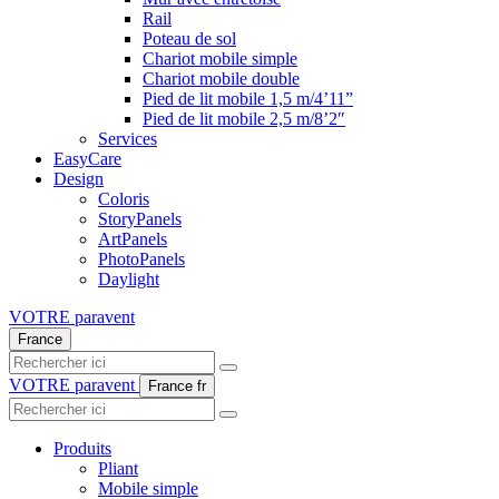
Rail
Poteau de sol
Chariot mobile simple
Chariot mobile double
Pied de lit mobile 1,5 m/4’11”
Pied de lit mobile 2,5 m/8’2″
Services
EasyCare
Design
Coloris
StoryPanels
ArtPanels
PhotoPanels
Daylight
VOTRE paravent
France
Search
here
VOTRE paravent
France
fr
Search
here
Produits
Pliant
Mobile simple