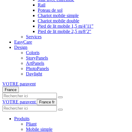
Rail
Poteau de sol
Chariot mobile simple
Chariot mobile double
Pied de lit mobile 1,5 m/4’11”
Pied de lit mobile 2,5 m/8’2″
Services
EasyCare
Design
Coloris
StoryPanels
ArtPanels
PhotoPanels
Daylight
VOTRE paravent
France
Search
here
VOTRE paravent
France
fr
Search
here
Produits
Pliant
Mobile simple