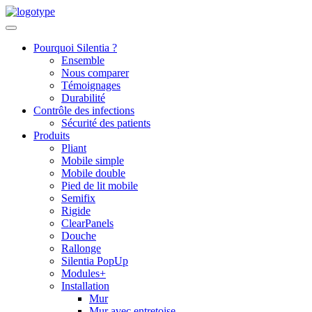
Skip
to
content
Pourquoi Silentia ?
Ensemble
Nous comparer
Témoignages
Durabilité
Contrôle des infections
Sécurité des patients
Produits
Pliant
Mobile simple
Mobile double
Pied de lit mobile
Semifix
Rigide
ClearPanels
Douche
Rallonge
Silentia PopUp
Modules+
Installation
Mur
Mur avec entretoise