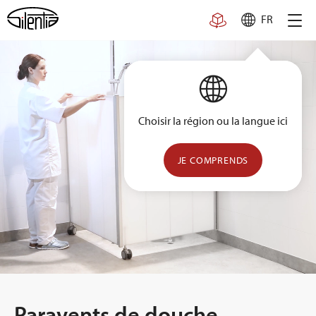
Skip
FR
to
content
Choisir la région ou la langue ici
JE COMPRENDS
Paravents de douche