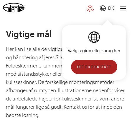
Skip
DK
to
content
Vigtige mål
Her kan I se alle de vigtige mål i forhold til montering
Vælg region eller sprog her
og håndtering af jeres Silentia-skærme.
Foldeskærmene kan monteres direkte på væggen
DET ER FORSTÅET
med afstandsstykker eller klemmer på vandrette
kulisseskinner. De forskellige monteringsmetoder
afhænger af rumtypen. Illustrationerne nedenfor viser
de anbefalede højder for kulisseskinner, selvom andre
mål fungerer lige så godt. Kontakt os for at finde den
bedste løsning.