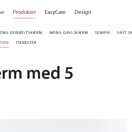
se
Produkter
EasyCare
Design
OBIL DOBBELTSKÆRM
MOBIL GAVLSKÆRM
SEMIFIX
FAST 
TION
TJENESTER
ærm med 5