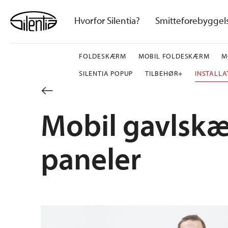
Skip
to
Hvorfor Silentia?
Smitteforebyggel
content
FOLDESKÆRM
MOBIL FOLDESKÆRM
M
SILENTIA POPUP
TILBEHØR+
INSTALLA
Mobil gavlsk
paneler