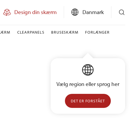
Design din skærm
Danmark
SKÆRM
CLEARPANELS
BRUSESKÆRM
FORLÆNGER
Vælg region eller sprog her
DET ER FORSTÅET