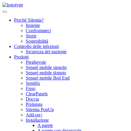
Skip
to
content
Perchè Silentia?
Insieme
Confrontateci
Storie
Sostenibilità
Controllo delle infezioni
Sicurezza del paziente
Prodotti
Pieghevole
Separé mobile singolo
Separé mobile doppio
Separé mobile Bed End
Semifix
Fisso
ClearPanels
Doccia
Prolunga
Silentia PopUp
Add-on+
Installazione
A parete
A parete con distanziale