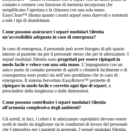
contatto e cerniere con funzione di memoria incorporata che
semplificano l’apertura e la chiusura con una sola mano.
Easy
Clean
™ illustra quanto i nostri separé sono durevoli e resistenti
a tutti i tipi di disinfettanti.
Come possono assicurare i separé modulari Silentia
un’accessibilità adeguata in caso di emergenza?
In caso di emergenza, il personale può avere bisogno di più spazio
intorno al paziente sia per il personale stesso che per le attrezzature. I
separé modulari Silentia sono
progettati per essere ripiegati in
modo facile e veloce con una sola mano
. L’impugnatura con un
unico punto di contatto permette di aprirli o chiuderli facilmente e di
conseguenza sono pratici sia nell’uso quotidiano che in caso di
emergenza. Il sistema brevettato Easy
Return
™ permette di
ripiegare in modo facile e corretto ogni tipo di separé
, a
prescindere dalla lunghezza o dalle dimensioni.
Come possono contribuire i separé modulari Silentia
all’armonia complessiva degli ambienti?
Gli arredi, le luci, i colori e le attrezzature ospedalieri devono essere
scelti in modo da migliorare sia le condizioni di lavoro del personale
che l’atmosfera per i pazienti in generale. I separé modulari Silentia