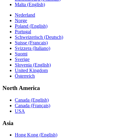
Malta (English)
Nederland
Norge
Poland (English)
Portugal
Schweizerisch (Deutsch)
Suisse (Français)
Svizzera (Italiano)
Suomi
Sverige
Slovenia (English)
United Kingdom
Österreich
North America
Canada (English)
Canada (Français)
USA
Asia
Hong Kong (English)