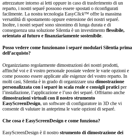
attrezzature intorno ai letti oppure in caso di trasferimento di un
reparto, i nostri separé possono essere spostati o riconfigurati
facilmente. La nostra tecnologia Easy
Click
™ offre la massima
versatilità di spostamento oppure estensione dei nostri separé.
Inoltre, i nostri separé sono sinonimo di lunga durata e di
conseguenza una soluzione Silentia è un investimento
flessibile,
orientato al futuro e finanziariamente sostenibile
.
Posso vedere come funzionano i separé modulari Silentia prima
dell’acquisto?
Organizziamo regolarmente dimostrazioni dei nostri prodotti,
affinché voi e il vostro personale possiate vedere le varie opzioni e
come possono essere applicate alle esigenze del vostro reparto. In
molti casi, Silentia è in grado di organizzare una
dimostrazione
personalizzata con i separé in scala reale e consigli pratici
per
l’installazione, l’applicazione e l’uso dei separé. Offriamo anche
dimostrazioni virtuali con il nostro strumento
EasyScreenDesign
, un software di configuratore in 3D che vi
consente di valutare in anteprima le varie opzioni di separé.
Che cosa è EasyScreenDesign e come funziona?
EasyScreenDesign è il nostro
strumento di dimostrazione dei