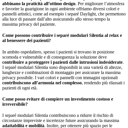
abbinano la praticità all’ottimo design
. Per migliorare l’atmosfera
e favorire la guarigione in ogni ambiente offriamo diversi colori e
pannelli artistici, come ad esempio i separé Daylight, che permettono
alla luce di passare dall’alto assicurando allo stesso tempo la
massima privacy del paziente.
Come possono contribuire i separé modulari Silentia al relax e
al benessere dei pazienti?
In ambito ospedaliero, spesso i pazienti si trovano in posizione
scomoda e vulnerabile e di conseguenza la soluzione deve
contribuire a proteggere i pazienti dalle intrusioni indesiderate
.
I separé modulari Silentia sono disponibili in una varietà di altezze,
lunghezze e combinazioni di montaggio per assicurare la massima
privacy possibile. I vari colori e pannelli con immagini opzionali
contribuiscono all’armonia nel complesso
, rendendo più rilassati i
pazienti di ogni età.
Come posso evitare di compiere un investimento costoso e
irreversibile?
I separé modulari Silentia contribuiscono a ridurre il rischio di
circostanze impreviste e incertezze future assicurando la massima
adattabilità e mobilità
. Inoltre, per ottenere più spazio per le