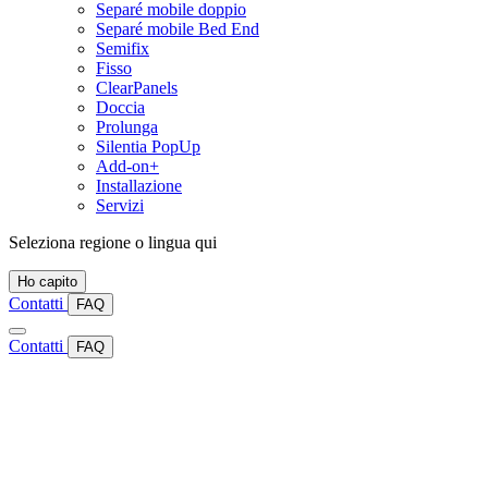
Separé mobile doppio
Separé mobile Bed End
Semifix
Fisso
ClearPanels
Doccia
Prolunga
Silentia PopUp
Add-on+
Installazione
Servizi
Seleziona regione o lingua qui
Ho capito
Contatti
FAQ
Contatti
FAQ