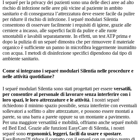
I separé per la privacy dei pazienti sono una delle dieci aree ad alto
rischio di infezione nelle aree più vicine al paziente in ambito
sanitario e di conseguenza l’attrezzatura deve essere facile da pulire
per ridurre il rischio di infezione. I separé modulari Silentia
consentono di osservare facilmente i requisiti di igiene, grazie alle
cerniere a incasso, alle superfici facili da pulire e alle ruote
smontabili e lavabili separatamente. In effetti, un test ATP prima e
dopo la pulizia di un separé dimostra che per rimuovere il materiale
organico è sufficiente un panno in microfibra leggermente inumidito
con acqua. I metodi di disinfezione specifici dipendono dal tipo di
ambiente sanitario.
Come si integrano i separé modulari Silentia nelle procedure e
nelle attività quotidiane?
I separé modulari Silentia sono stati progettati per essere
versatili,
per consentire al personale di lavorare senza interferire con i
loro spazi, le loro attrezzature e le attività
. I nostri separé
richiedono il minimo spazio possibile, senza interferire con eventuali
sollevatori a soffitto o altre attrezzature, e possono essere montati a
parete, su una barra a parete oppure su un montante a pavimento.
Per una maggiore versatilità e mobilità, offriamo anche separé mobili
ed Bed End. Grazie alle funzioni EasyCare di Silentia, i nostri
separé sono
ergonomici, leggeri, facili da usare e spostare
.
Easy
Return
™ riduce il contatto con il separé con un unico punto di