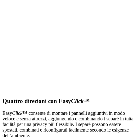
Quattro direzioni con Easy
Click
™
Easy
Click
™ consente di montare i pannelli aggiuntivi in modo
veloce e senza attrezzi, aggiungendo e combinando i separé in tutta
facilità per una privacy più flessibile. I separé possono essere
spostati, combinati e riconfigurati facilmente secondo le esigenze
dell’ambiente.