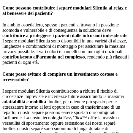
Come possono contribuire i separé modulari Silentia al relax e
al benessere dei pazienti?
In ambito ospedaliero, spesso i pazienti si trovano in posizione
scomoda e vulnerabile e di conseguenza la soluzione deve
contribuire a proteggere i pazienti dalle intrusioni indesiderate
.
I separé modulari Silentia sono disponibili in una varietà di altezze,
lunghezze e combinazioni di montaggio per assicurare la massima
privacy possibile. I vari colori e pannelli con immagini opzionali
contribuiscono all’armonia nel complesso
, rendendo più rilassati i
pazienti di ogni età.
Come posso evitare di compiere un investimento costoso e
irreversibile?
I separé modulari Silentia contribuiscono a ridurre il rischio di
circostanze impreviste e incertezze future assicurando la massima
adattabilità e mobilità
. Inoltre, per ottenere più spazio per le
attrezzature intorno ai letti oppure in caso di trasferimento di un
reparto, i nostri separé possono essere spostati o riconfigurati
facilmente. La nostra tecnologia Easy
Click
™ offre la massima
versatilità di spostamento oppure estensione dei nostri separé.
Inoltre, i nostri separé sono sinonimo di lunga durata e di