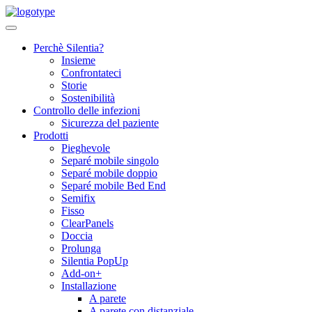
Skip
to
content
Perchè Silentia?
Insieme
Confrontateci
Storie
Sostenibilità
Controllo delle infezioni
Sicurezza del paziente
Prodotti
Pieghevole
Separé mobile singolo
Separé mobile doppio
Separé mobile Bed End
Semifix
Fisso
ClearPanels
Doccia
Prolunga
Silentia PopUp
Add-on+
Installazione
A parete
A parete con distanziale