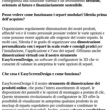
conseguenza una soluzione Silentia è un investimento
flessibile,
orientato al futuro e finanziariamente sostenibile
.
Posso vedere come funzionano i separé modulari Silentia prima
dell’acquisto?
Organizziamo regolarmente dimostrazioni dei nostri prodotti,
affinché voi e il vostro personale possiate vedere le varie opzioni e
come possono essere applicate alle esigenze del vostro reparto. In
molti casi, Silentia è in grado di organizzare una
dimostrazione
personalizzata con i separé in scala reale e consigli pratici
per
l’installazione, l’applicazione e l’uso dei separé. Offriamo anche
dimostrazioni virtuali con il nostro strumento
EasyScreenDesign
, un software di configuratore in 3D che vi
consente di valutare in anteprima le varie opzioni di separé.
Che cosa è EasyScreenDesign e come funziona?
EasyScreenDesign è il nostro
strumento di dimostrazione dei
prodotti online
, che porta l’intero assortimento di separé, le
disposizioni dei pannelli e le opzioni di montaggio a portata di clic.
Questo strumento rivoluzionario di configuratore in 3D offre la
possibilità di visualizzare in anteprima qualsiasi prodotto in un
mockup di reparto ospedaliero per confrontare e combinare le
numerosi opzioni disponibili. Inoltre, potete
salvare e condividere