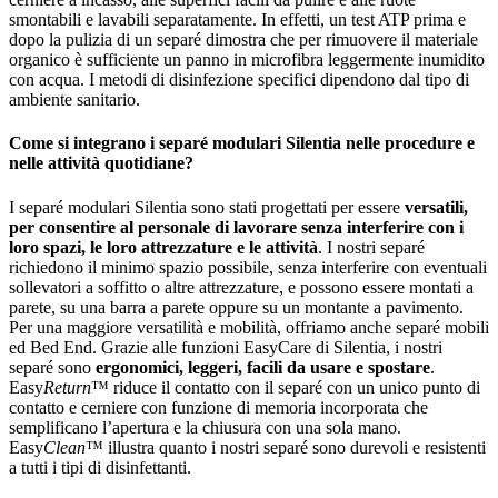
smontabili e lavabili separatamente. In effetti, un test ATP prima e
dopo la pulizia di un separé dimostra che per rimuovere il materiale
organico è sufficiente un panno in microfibra leggermente inumidito
con acqua. I metodi di disinfezione specifici dipendono dal tipo di
ambiente sanitario.
Come si integrano i separé modulari Silentia nelle procedure e
nelle attività quotidiane?
I separé modulari Silentia sono stati progettati per essere
versatili,
per consentire al personale di lavorare senza interferire con i
loro spazi, le loro attrezzature e le attività
. I nostri separé
richiedono il minimo spazio possibile, senza interferire con eventuali
sollevatori a soffitto o altre attrezzature, e possono essere montati a
parete, su una barra a parete oppure su un montante a pavimento.
Per una maggiore versatilità e mobilità, offriamo anche separé mobili
ed Bed End. Grazie alle funzioni EasyCare di Silentia, i nostri
separé sono
ergonomici, leggeri, facili da usare e spostare
.
Easy
Return
™ riduce il contatto con il separé con un unico punto di
contatto e cerniere con funzione di memoria incorporata che
semplificano l’apertura e la chiusura con una sola mano.
Easy
Clean
™ illustra quanto i nostri separé sono durevoli e resistenti
a tutti i tipi di disinfettanti.