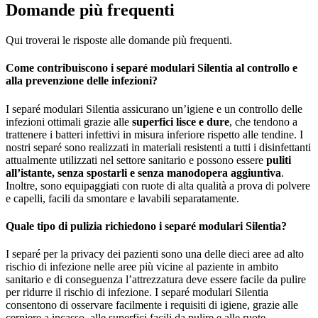
Domande più frequenti
Qui troverai le risposte alle domande più frequenti.
Come contribuiscono i separé modulari Silentia al controllo e
alla prevenzione delle infezioni?
I separé modulari Silentia assicurano un’igiene e un controllo delle
infezioni ottimali grazie alle
superfici lisce e dure
, che tendono a
trattenere i batteri infettivi in misura inferiore rispetto alle tendine. I
nostri separé sono realizzati in materiali resistenti a tutti i disinfettanti
attualmente utilizzati nel settore sanitario e possono essere
puliti
all’istante, senza spostarli e senza manodopera aggiuntiva
.
Inoltre, sono equipaggiati con ruote di alta qualità a prova di polvere
e capelli, facili da smontare e lavabili separatamente.
Quale tipo di pulizia richiedono i separé modulari Silentia?
I separé per la privacy dei pazienti sono una delle dieci aree ad alto
rischio di infezione nelle aree più vicine al paziente in ambito
sanitario e di conseguenza l’attrezzatura deve essere facile da pulire
per ridurre il rischio di infezione. I separé modulari Silentia
consentono di osservare facilmente i requisiti di igiene, grazie alle
cerniere a incasso, alle superfici facili da pulire e alle ruote