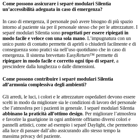
Come possono assicurare i separé modulari Silentia
un’accessibilità adeguata in caso di emergenza?
In caso di emergenza, il personale può avere bisogno di più spazio
intorno al paziente sia per il personale stesso che per le attrezzature. I
separé modulari Silentia sono
progettati per essere ripiegati in
modo facile e veloce con una sola mano
. L’impugnatura con un
unico punto di contatto permette di aprirli o chiuderli facilmente e di
conseguenza sono pratici sia nell’uso quotidiano che in caso di
emergenza. Il sistema brevettato Easy
Return
™ permette di
ripiegare in modo facile e corretto ogni tipo di separé
, a
prescindere dalla lunghezza o dalle dimensioni.
Come possono contribuire i separé modulari Silentia
all’armonia complessiva degli ambienti?
Gli arredi, le luci, i colori e le attrezzature ospedalieri devono essere
scelti in modo da migliorare sia le condizioni di lavoro del personale
che l’atmosfera per i pazienti in generale. I separé modulari Silentia
abbinano la praticità all’ottimo design
. Per migliorare l’atmosfera
e favorire la guarigione in ogni ambiente offriamo diversi colori e
pannelli artistici, come ad esempio i separé Daylight, che permettono
alla luce di passare dall’alto assicurando allo stesso tempo la
massima privacy del paziente.