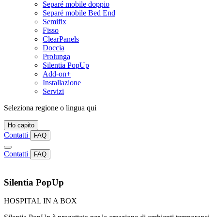
Separé mobile doppio
Separé mobile Bed End
Semifix
Fisso
ClearPanels
Doccia
Prolunga
Silentia PopUp
Add-on+
Installazione
Servizi
Seleziona regione o lingua qui
Ho capito
Contatti
FAQ
Contatti
FAQ
Silentia PopUp
HOSPITAL IN A BOX