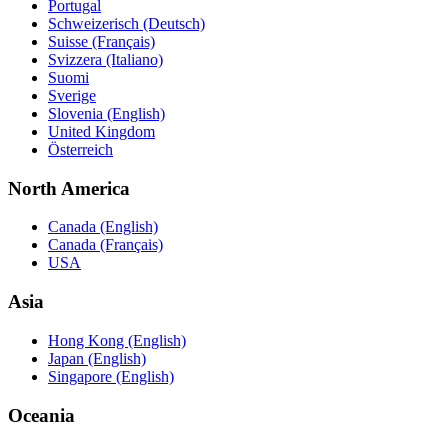
Portugal
Schweizerisch (Deutsch)
Suisse (Français)
Svizzera (Italiano)
Suomi
Sverige
Slovenia (English)
United Kingdom
Österreich
North America
Canada (English)
Canada (Français)
USA
Asia
Hong Kong (English)
Japan (English)
Singapore (English)
Oceania