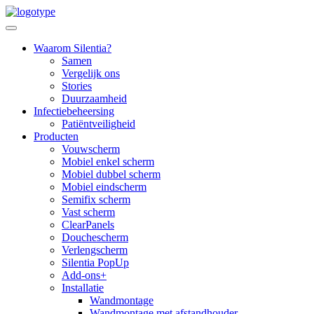
Skip
to
content
Waarom Silentia?
Samen
Vergelijk ons
Stories
Duurzaamheid
Infectiebeheersing
Patiëntveiligheid
Producten
Vouwscherm
Mobiel enkel scherm
Mobiel dubbel scherm
Mobiel eindscherm
Semifix scherm
Vast scherm
ClearPanels
Douchescherm
Verlengscherm
Silentia PopUp
Add-ons+
Installatie
Wandmontage
Wandmontage met afstandhouder