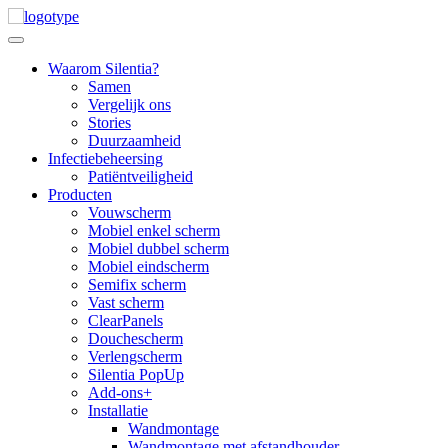
Skip
to
content
Waarom Silentia?
Samen
Vergelijk ons
Stories
Duurzaamheid
Infectiebeheersing
Patiëntveiligheid
Producten
Vouwscherm
Mobiel enkel scherm
Mobiel dubbel scherm
Mobiel eindscherm
Semifix scherm
Vast scherm
ClearPanels
Douchescherm
Verlengscherm
Silentia PopUp
Add-ons+
Installatie
Wandmontage
Wandmontage met afstandhouder