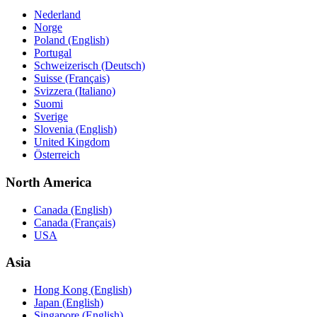
Nederland
Norge
Poland (English)
Portugal
Schweizerisch (Deutsch)
Suisse (Français)
Svizzera (Italiano)
Suomi
Sverige
Slovenia (English)
United Kingdom
Österreich
North America
Canada (English)
Canada (Français)
USA
Asia
Hong Kong (English)
Japan (English)
Singapore (English)