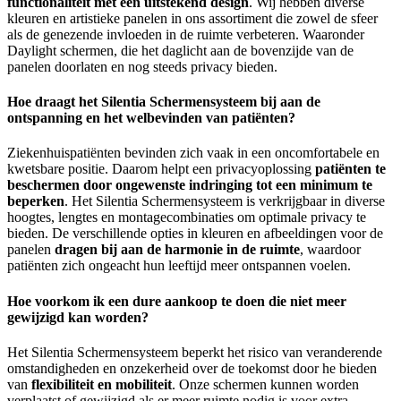
functionaliteit met een uitstekend design
. Wij hebben diverse
kleuren en artistieke panelen in ons assortiment die zowel de sfeer
als de genezende invloeden in de ruimte verbeteren. Waaronder
Daylight schermen, die het daglicht aan de bovenzijde van de
panelen doorlaten en nog steeds privacy bieden.
Hoe draagt het Silentia Schermensysteem bij aan de
ontspanning en het welbevinden van patiënten?
Ziekenhuispatiënten bevinden zich vaak in een oncomfortabele en
kwetsbare positie. Daarom helpt een privacyoplossing
patiënten te
beschermen door ongewenste indringing tot een minimum te
beperken
. Het Silentia Schermensysteem is verkrijgbaar in diverse
hoogtes, lengtes en montagecombinaties om optimale privacy te
bieden. De verschillende opties in kleuren en afbeeldingen voor de
panelen
dragen bij aan de harmonie in de ruimte
, waardoor
patiënten zich ongeacht hun leeftijd meer ontspannen voelen.
Hoe voorkom ik een dure aankoop te doen die niet meer
gewijzigd kan worden?
Het Silentia Schermensysteem beperkt het risico van veranderende
omstandigheden en onzekerheid over de toekomst door he bieden
van
flexibiliteit en mobiliteit
. Onze schermen kunnen worden
verplaatst of gewijzigd als er meer ruimte nodig is voor extra