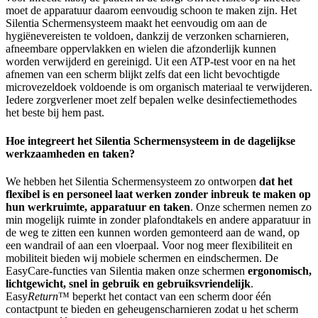
moet de apparatuur daarom eenvoudig schoon te maken zijn. Het
Silentia Schermensysteem maakt het eenvoudig om aan de
hygiënevereisten te voldoen, dankzij de verzonken scharnieren,
afneembare oppervlakken en wielen die afzonderlijk kunnen
worden verwijderd en gereinigd. Uit een ATP-test voor en na het
afnemen van een scherm blijkt zelfs dat een licht bevochtigde
microvezeldoek voldoende is om organisch materiaal te verwijderen.
Iedere zorgverlener moet zelf bepalen welke desinfectiemethodes
het beste bij hem past.
Hoe integreert het Silentia Schermensysteem in de dagelijkse
werkzaamheden en taken?
We hebben het Silentia Schermensysteem zo ontworpen
dat het
flexibel is en personeel laat werken zonder inbreuk te maken op
hun werkruimte, apparatuur en taken
. Onze schermen nemen zo
min mogelijk ruimte in zonder plafondtakels en andere apparatuur in
de weg te zitten een kunnen worden gemonteerd aan de wand, op
een wandrail of aan een vloerpaal. Voor nog meer flexibiliteit en
mobiliteit bieden wij mobiele schermen en eindschermen. De
EasyCare-functies van Silentia maken onze schermen
ergonomisch,
lichtgewicht, snel in gebruik en gebruiksvriendelijk
.
Easy
Return
™ beperkt het contact van een scherm door één
contactpunt te bieden en geheugenscharnieren zodat u het scherm