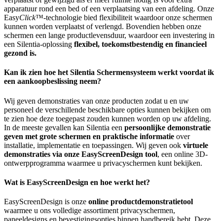
apparatuur rond een bed of een verplaatsing van een afdeling. Onze
Easy
Click
™-technologie bied flexibiliteit waardoor onze schermen
kunnen worden verplaatst of verlengd. Bovendien hebben onze
schermen een lange productlevensduur, waardoor een investering in
een Silentia-oplossing
flexibel, toekomstbestendig en financieel
gezond is.
Kan ik zien hoe het Silentia Schermensysteem werkt voordat ik
een aankoopbeslissing neem?
Wij geven demonstraties van onze producten zodat u en uw
personeel de verschillende beschikbare opties kunnen bekijken om
te zien hoe deze toegepast zouden kunnen worden op uw afdeling.
In de meeste gevallen kan Silentia een
persoonlijke demonstratie
geven met grote schermen en praktische informatie
over
installatie, implementatie en toepassingen. Wij geven ook
virtuele
demonstraties via onze EasyScreenDesign tool
, een online 3D-
ontwerpprogramma waarmee u privacyschermen kunt bekijken.
Wat is EasyScreenDesign en hoe werkt het?
EasyScreenDesign is onze
online productdemonstratietool
waarmee u ons volledige assortiment privacyschermen,
paneeldesigns en bevestigingsopties binnen handbereik hebt. Deze