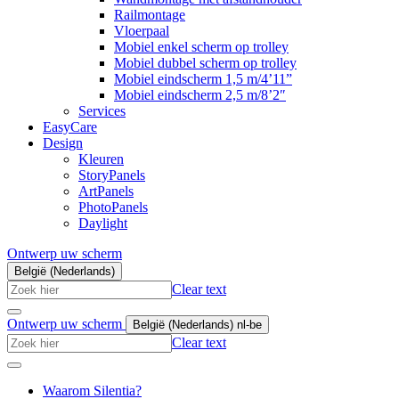
Railmontage
Vloerpaal
Mobiel enkel scherm op trolley
Mobiel dubbel scherm op trolley
Mobiel eindscherm 1,5 m/4’11”
Mobiel eindscherm 2,5 m/8’2″
Services
EasyCare
Design
Kleuren
StoryPanels
ArtPanels
PhotoPanels
Daylight
Ontwerp uw scherm
België (Nederlands)
Search
Clear text
here
Ontwerp uw scherm
België (Nederlands)
nl-be
Search
Clear text
here
Waarom Silentia?