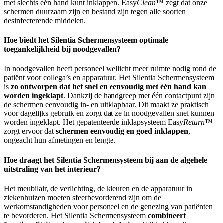
met slechts één hand kunt inklappen. Easy
Clean
™ zegt dat onze
schermen duurzaam zijn en bestand zijn tegen alle soorten
desinfecterende middelen.
Hoe biedt het Silentia Schermensysteem optimale
toegankelijkheid bij noodgevallen?
In noodgevallen heeft personeel wellicht meer ruimte nodig rond de
patiënt voor collega’s en apparatuur. Het Silentia Schermensysteem
is
zo ontworpen dat het snel en eenvoudig met één hand kan
worden ingeklapt
. Dankzij de handgreep met één contactpunt zijn
de schermen eenvoudig in- en uitklapbaar. Dit maakt ze praktisch
voor dagelijks gebruik en zorgt dat ze in noodgevallen snel kunnen
worden ingeklapt. Het gepatenteerde inklapsysteem Easy
Return
™
zorgt ervoor dat
schermen eenvoudig en goed inklappen
,
ongeacht hun afmetingen en lengte.
Hoe draagt het Silentia Schermensysteem bij aan de algehele
uitstraling van het interieur?
Het meubilair, de verlichting, de kleuren en de apparatuur in
ziekenhuizen moeten sfeerbevorderend zijn om de
werkomstandigheden voor personeel en de genezing van patiënten
te bevorderen. Het Silentia Schermensysteem
combineert