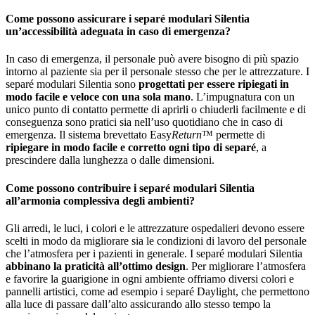
Come possono assicurare i separé modulari Silentia
un’accessibilità adeguata in caso di emergenza?
In caso di emergenza, il personale può avere bisogno di più spazio
intorno al paziente sia per il personale stesso che per le attrezzature. I
separé modulari Silentia sono
progettati per essere ripiegati in
modo facile e veloce con una sola mano
. L’impugnatura con un
unico punto di contatto permette di aprirli o chiuderli facilmente e di
conseguenza sono pratici sia nell’uso quotidiano che in caso di
emergenza. Il sistema brevettato Easy
Return
™ permette di
ripiegare in modo facile e corretto ogni tipo di separé
, a
prescindere dalla lunghezza o dalle dimensioni.
Come possono contribuire i separé modulari Silentia
all’armonia complessiva degli ambienti?
Gli arredi, le luci, i colori e le attrezzature ospedalieri devono essere
scelti in modo da migliorare sia le condizioni di lavoro del personale
che l’atmosfera per i pazienti in generale. I separé modulari Silentia
abbinano la praticità all’ottimo design
. Per migliorare l’atmosfera
e favorire la guarigione in ogni ambiente offriamo diversi colori e
pannelli artistici, come ad esempio i separé Daylight, che permettono
alla luce di passare dall’alto assicurando allo stesso tempo la