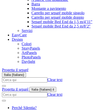
Barra
Montante a pavimento
Carrello per separé mobile singolo
Carrello per separé mobile doppio
Separé mobile Bed End da 1,5 m/4’11”
Separé mobile Bed End da 2,5 m/8’2″
Servizi
EasyCare
Design
Colori
StoryPanels
ArtPanels
PhotoPanels
Daylight
Progetta il separé
Italia (Italiano)
Search
Clear text
here
Progetta il separé
Italia (Italiano)
it
Search
Clear text
here
Perchè Silentia?