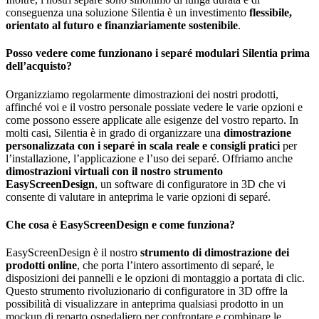
conseguenza una soluzione Silentia è un investimento
flessibile,
orientato al futuro e finanziariamente sostenibile
.
Posso vedere come funzionano i separé modulari Silentia prima
dell’acquisto?
Organizziamo regolarmente dimostrazioni dei nostri prodotti,
affinché voi e il vostro personale possiate vedere le varie opzioni e
come possono essere applicate alle esigenze del vostro reparto. In
molti casi, Silentia è in grado di organizzare una
dimostrazione
personalizzata con i separé in scala reale e consigli pratici
per
l’installazione, l’applicazione e l’uso dei separé. Offriamo anche
dimostrazioni virtuali con il nostro strumento
EasyScreenDesign
, un software di configuratore in 3D che vi
consente di valutare in anteprima le varie opzioni di separé.
Che cosa è EasyScreenDesign e come funziona?
EasyScreenDesign è il nostro
strumento di dimostrazione dei
prodotti online
, che porta l’intero assortimento di separé, le
disposizioni dei pannelli e le opzioni di montaggio a portata di clic.
Questo strumento rivoluzionario di configuratore in 3D offre la
possibilità di visualizzare in anteprima qualsiasi prodotto in un
mockup di reparto ospedaliero per confrontare e combinare le