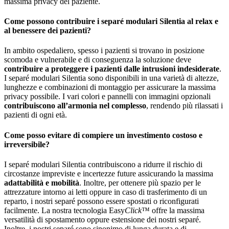
massima privacy del paziente.
Come possono contribuire i separé modulari Silentia al relax e
al benessere dei pazienti?
In ambito ospedaliero, spesso i pazienti si trovano in posizione
scomoda e vulnerabile e di conseguenza la soluzione deve
contribuire a proteggere i pazienti dalle intrusioni indesiderate
.
I separé modulari Silentia sono disponibili in una varietà di altezze,
lunghezze e combinazioni di montaggio per assicurare la massima
privacy possibile. I vari colori e pannelli con immagini opzionali
contribuiscono all’armonia nel complesso
, rendendo più rilassati i
pazienti di ogni età.
Come posso evitare di compiere un investimento costoso e
irreversibile?
I separé modulari Silentia contribuiscono a ridurre il rischio di
circostanze impreviste e incertezze future assicurando la massima
adattabilità e mobilità
. Inoltre, per ottenere più spazio per le
attrezzature intorno ai letti oppure in caso di trasferimento di un
reparto, i nostri separé possono essere spostati o riconfigurati
facilmente. La nostra tecnologia Easy
Click
™ offre la massima
versatilità di spostamento oppure estensione dei nostri separé.
Inoltre, i nostri separé sono sinonimo di lunga durata e di