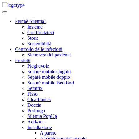
Skip
to
content
Perchè Silentia?
Insieme
Confrontateci
Storie
Sostenibilità
Controllo delle infezioni
Sicurezza del paziente
Prodotti
Pieghevole
Separé mobile singolo
Separé mobile doppio
Separé mobile Bed End
Semifix
Fisso
ClearPanels
Doccia
Prolunga
Silentia PopUp
Add-on+
Installazione
A parete
A parete con distanziale