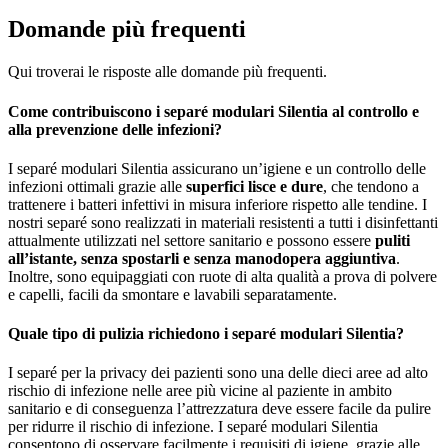
Domande più frequenti
Qui troverai le risposte alle domande più frequenti.
Come contribuiscono i separé modulari Silentia al controllo e
alla prevenzione delle infezioni?
I separé modulari Silentia assicurano un’igiene e un controllo delle
infezioni ottimali grazie alle
superfici lisce e dure
, che tendono a
trattenere i batteri infettivi in misura inferiore rispetto alle tendine. I
nostri separé sono realizzati in materiali resistenti a tutti i disinfettanti
attualmente utilizzati nel settore sanitario e possono essere
puliti
all’istante, senza spostarli e senza manodopera aggiuntiva
.
Inoltre, sono equipaggiati con ruote di alta qualità a prova di polvere
e capelli, facili da smontare e lavabili separatamente.
Quale tipo di pulizia richiedono i separé modulari Silentia?
I separé per la privacy dei pazienti sono una delle dieci aree ad alto
rischio di infezione nelle aree più vicine al paziente in ambito
sanitario e di conseguenza l’attrezzatura deve essere facile da pulire
per ridurre il rischio di infezione. I separé modulari Silentia
consentono di osservare facilmente i requisiti di igiene, grazie alle