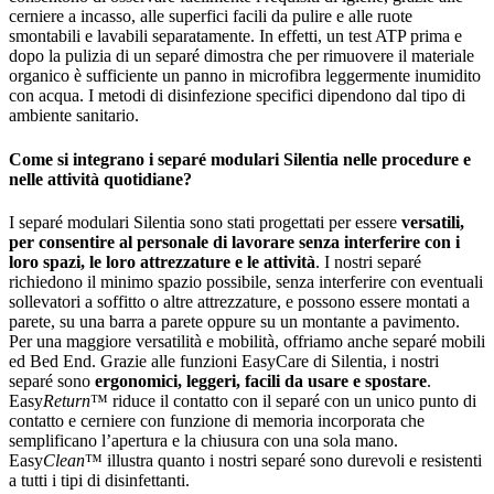
cerniere a incasso, alle superfici facili da pulire e alle ruote
smontabili e lavabili separatamente. In effetti, un test ATP prima e
dopo la pulizia di un separé dimostra che per rimuovere il materiale
organico è sufficiente un panno in microfibra leggermente inumidito
con acqua. I metodi di disinfezione specifici dipendono dal tipo di
ambiente sanitario.
Come si integrano i separé modulari Silentia nelle procedure e
nelle attività quotidiane?
I separé modulari Silentia sono stati progettati per essere
versatili,
per consentire al personale di lavorare senza interferire con i
loro spazi, le loro attrezzature e le attività
. I nostri separé
richiedono il minimo spazio possibile, senza interferire con eventuali
sollevatori a soffitto o altre attrezzature, e possono essere montati a
parete, su una barra a parete oppure su un montante a pavimento.
Per una maggiore versatilità e mobilità, offriamo anche separé mobili
ed Bed End. Grazie alle funzioni EasyCare di Silentia, i nostri
separé sono
ergonomici, leggeri, facili da usare e spostare
.
Easy
Return
™ riduce il contatto con il separé con un unico punto di
contatto e cerniere con funzione di memoria incorporata che
semplificano l’apertura e la chiusura con una sola mano.
Easy
Clean
™ illustra quanto i nostri separé sono durevoli e resistenti
a tutti i tipi di disinfettanti.