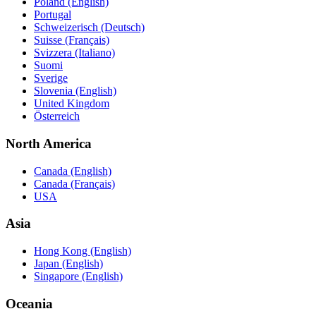
Poland (English)
Portugal
Schweizerisch (Deutsch)
Suisse (Français)
Svizzera (Italiano)
Suomi
Sverige
Slovenia (English)
United Kingdom
Österreich
North America
Canada (English)
Canada (Français)
USA
Asia
Hong Kong (English)
Japan (English)
Singapore (English)
Oceania