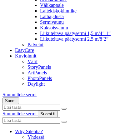
Välikappale
Laitekiskokiinnike
Lattiajalusta
Sermivaunu
Kaksoisvaunu
Liikuteltava päätysermi 1,5 m/4’11”
Liikuteltava päätysermi 2,5 m/8’2”
Palvelut
EasyCare
Kuvioinnit
Värit
StoryPanels
ArtPanels
PhotoPanels
Daylight
Suunnittele sermi
Suomi
Search
here
Suunnittele sermi
Suomi
fi
Search
here
Why Silentia?
Yhdessä