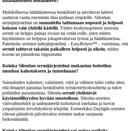
hätätilanteiden hoitamiseen?
Mahdollisessa hätätilanteessa henkilöstö ja tarvittavat laitteet
saattavat vaatia enemmän tilaa potilaan ympärille. Silentian
sermijärjestelmä on
suunniteltu taittumaan nopeasti ja helposti
kokoon vain yhdellä kädellä
. Yhden kosketuspisteen ansiosta
sermit on helppo painaa sivuun tai vetää esille, joten niiden
käyttäminen on helppoa jokapäiväisessä työssä ja hätätilanteissa.
Patentoitu sermien taittojärjestelmä – Easy
Return
™ – varmistaa, että
sermit taittuvat takaisin paikalleen helposti ja oikein
, niiden
koosta tai pituudesta riippumatta
Kuinka Silentian sermijärjestelmä mukautuu hoitotilan
muuhun kalustukseen ja tunnelmaan?
Sairaaloiden kalusteet, valaisimet, värit ja välineet tulisi valita siten,
että ilmapiiri parantaa henkilöstön työskentelyolosuhteita ja tukee
potilaiden parantumista. Silentia-
sermit yhdistävät
käytännöllisyyden hyvään muotoiluun
. Silentia-sermien
värivaihtoehdot ja taidepaneelit kohottavat mielialaa ja tuovat
ympäristöön tervehdyttäviä tekijöitä. Esimerkiksi Daylight-sermien
yläosat päästävät päivänvaloa sermien taakse suojausta
heikentämättä.
Kuinka Silentian sermijärjestelmä voi auttaa potilaita