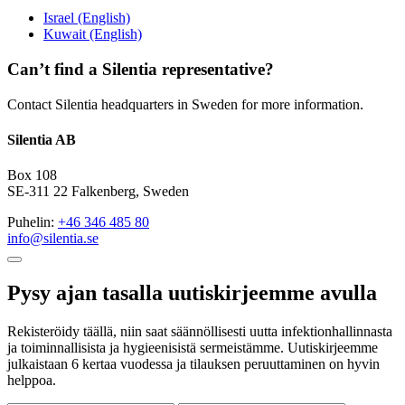
Israel (English)
Kuwait (English)
Can’t find a Silentia representative?
Contact Silentia headquarters in Sweden for more information.
Silentia AB
Box 108
SE-311 22 Falkenberg, Sweden
Puhelin:
+46 346 485 80
info@silentia.se
Pysy ajan tasalla uutiskirjeemme avulla
Rekisteröidy täällä, niin saat säännöllisesti uutta infektionhallinnasta
ja toiminnallisista ja hygieenisistä sermeistämme. Uutiskirjeemme
julkaistaan 6 kertaa vuodessa ja tilauksen peruuttaminen on hyvin
helppoa.