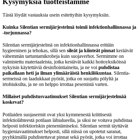
Kysymyksiä tuotteistamme
Tästä löydät vastauksia usein esitettyihin kysymyksiin.
Kuinka Silentian sermijärjestelmä toimii infektionhallinnassa ja
-torjunnassa?
Silentian sermijärjestelmä on infektionhallinnassa erittäin
hygieeninen ja tehokas, sillä sen
sileät ja kiinteät pinnat
keräävät
vähemmän tartuntamikrobeja kuin suojaverhot. Sermimme on
valmistettu materiaaleista, jotka kestävät kaikki hoitoyksiköissä
nykyisin käytettäviä desinfiointiaineita, ja ne voi
puhdistaa
paikallaan heti ja ilman ylimääräistä henkilökuntaa
. Silentia-
sermeissä on laadukkaat pyörät, jotka on suojattu pölyltä ja
irtohiuksilta, ja ne on helppo irrottaa pesemistä varten.
Millaiset puhdistusvaatimukset Silentian sermijärjestelmää
koskevat?
Potilaiden suojasermit ovat yksi kymmenestä kriittisestä
infektiolähteestä potilaan lähialueella, ja siksi ne voitava puhdistaa
helposti infektioriskin pienentämiseksi. Silentian sermit täyttävät
hygieniavaatimukset helposti, sillä niissä on upotetut saranat,
pyyhkimällä puhdistettavat pinnat sekä pyörät, jotka voi irrottaa