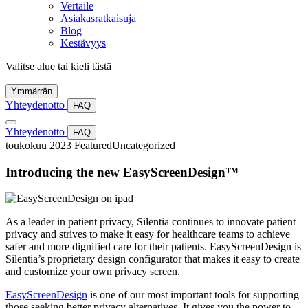
Vertaile
Asiakasratkaisuja
Blog
Kestävyys
Valitse alue tai kieli tästä
Ymmärrän
Yhteydenotto
FAQ
Yhteydenotto
FAQ
toukokuu 2023
Featured
Uncategorized
Introducing the new EasyScreenDesign™
As a leader in patient privacy, Silentia continues to innovate patient
privacy and strives to make it easy for healthcare teams to achieve
safer and more dignified care for their patients. EasyScreenDesign is
Silentia’s proprietary design configurator that makes it easy to create
and customize your own privacy screen.
EasyScreenDesign
is one of our most important tools for supporting
those seeking better privacy alternatives. It gives you the power to