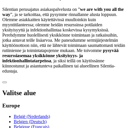
Silentian perusajatus asiakaspalvelusta on ”
we are with you all the
way
”, ja se tarkoittaa, että pysymme rinnallanne alusta loppuun.
Olemme asiakkaitten käytettävissä muulloinkin kuin
myyntitilanteessa; olemme heidän resurssinsa potilaiden
yksityisyyttä ja infektionhallintaa koskevissa kysymyksissä.
Perehdymme huolellisesti yksikkönne toimintaan ja ratkaisuihin,
jotka antavat teille lisäarvoa. Me paneudumme sermijärjestelmän
käyttöönottoon niin, että ne lähtevät toimimaan saumattomasti teidän
rutiinienne ja toimintatapojenne mukaan. Me toivomme
pysyvää
resurssiasemaa yksikkönne yksityisyys- ja
infektionhallintatarpeissa
, ja siksi teillä on käytössänne
kiinnostunut ja asiantunteva paikallinen tai alueellinen Silentia-
edustaja.
Valitse alue
Europe
België (Nederlands)
Belgien (Deutsch)
Belgique (Français)