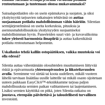
rentoutumaan ja tuntemaan olonsa mukavammaksi?
Sairaalapotilaiden olo on usein epämukava ja suojaton, ja siksi
yksityisyyttä tarjoavien ratkaisujen tehtävänä on
auttaa
suojaamaan potilaita mahdollisimman vähin häiriöin
. Silentian
sermijärjestelmässä on useita korkeuksia, pituuksia ja
asennusmahdollisuuksia yksityisyyden suojaamiseksi
mahdollisimman hyvin. Paneeleiden suuri väri- ja kuvavalikoima
tukee yleisesti harmonista ilmapiiriä
ja auttaa kaikenikäisiä
potilaita rentoutumaan helpommin.
Uskallanko tehdä kalliin ostopäätöksen, vaikka muutoksia voi
olla edessä?
Silentia auttaa vähentämään olosuhteiden muuttumiseen liittyvää
riskiä ja epävarmuutta
yhteensopivuuden ja liikuteltavuuden
avulla
. Sermimme voi siirtää tai koota uudelleen, mikäli vuoteen
lähellä tarvitaan lisäätilaa uusille laitteille tai mikäli osasto sijoitetaan
uuteen paikkaan Easy
Click
™-tekniikkamme tarjoaa paljon
mahdollisuuksia sermien paikan vaihtamiseen tai laajentamiseen.
Lisäksi sermien käyttöikä on pitkä, joten Silentia-ratkaisu on
joustava, eteenpäin päivitettävä ja taloudellisesti turvallinen
investointi.