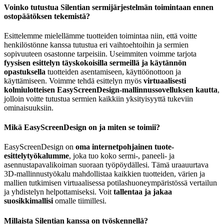
Voinko tutustua Silentian sermijärjestelmän toimintaan ennen
ostopäätöksen tekemistä?
Esittelemme mielellämme tuotteiden toimintaa niin, että voitte
henkilöstönne kanssa tutustua eri vaihtoehtoihin ja sermien
sopivuuteen osastonne tarpeisiin. Useimmiten voimme tarjota
fyysisen esittelyn täyskokoisilla sermeillä ja käytännön
opastuksella
tuotteiden asentamiseen, käyttöönottoon ja
käyttämiseen. Voimme tehdä esittelyn myös
virtuaalisesti
kolmiulotteisen EasyScreenDesign-mallinnussovelluksen kautta
,
jolloin voitte tutustua sermien kaikkiin yksityisyyttä tukeviin
ominaisuuksiin.
Mikä EasyScreenDesign on ja miten se toimii?
EasyScreenDesign on
oma internetpohjainen tuote-
esittelytyökalumme
, joka tuo koko sermi-, paneeli- ja
asennustapavalikoiman suoraan työpöydällesi. Tämä uraauurtava
3D-mallinnustyökalu mahdollistaa kaikkien tuotteiden, värien ja
mallien tutkimisen virtuaalisessa potilashuoneympäristössä vertailun
ja yhdistelyn helpottamiseksi. Voit
tallentaa ja jakaa
suosikkimallisi
omalle tiimillesi.
Millaista Silentian kanssa on työskennellä?