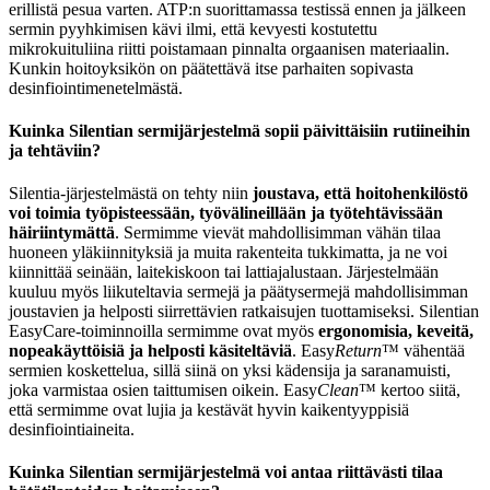
erillistä pesua varten. ATP:n suorittamassa testissä ennen ja jälkeen
sermin pyyhkimisen kävi ilmi, että kevyesti kostutettu
mikrokuituliina riitti poistamaan pinnalta orgaanisen materiaalin.
Kunkin hoitoyksikön on päätettävä itse parhaiten sopivasta
desinfiointimenetelmästä.
Kuinka Silentian sermijärjestelmä sopii päivittäisiin rutiineihin
ja tehtäviin?
Silentia-järjestelmästä on tehty niin
joustava, että hoitohenkilöstö
voi toimia työpisteessään, työvälineillään ja työtehtävissään
häiriintymättä
. Sermimme vievät mahdollisimman vähän tilaa
huoneen yläkiinnityksiä ja muita rakenteita tukkimatta, ja ne voi
kiinnittää seinään, laitekiskoon tai lattiajalustaan. Järjestelmään
kuuluu myös liikuteltavia sermejä ja päätysermejä mahdollisimman
joustavien ja helposti siirrettävien ratkaisujen tuottamiseksi. Silentian
EasyCare-toiminnoilla sermimme ovat myös
ergonomisia, keveitä,
nopeakäyttöisiä ja helposti käsiteltäviä
. Easy
Return
™ vähentää
sermien koskettelua, sillä siinä on yksi kädensija ja saranamuisti,
joka varmistaa osien taittumisen oikein. Easy
Clean
™ kertoo siitä,
että sermimme ovat lujia ja kestävät hyvin kaikentyyppisiä
desinfiointiaineita.
Kuinka Silentian sermijärjestelmä voi antaa riittävästi tilaa