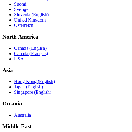
Suomi
Sverige
Slovenia (English)
United Kingdom
Österreich
North America
Canada (English)
Canada (Français)
USA
Asia
Hong Kong (English)
Japan (English)
Singapore (English)
Oceania
Australia
Middle East