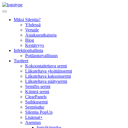
Skip
to
content
Miksi Silentia?
Yhdessä
Vertaile
Asiakasratkaisuja
Blog
Kestävyys
Infektionhallinta
Potilasturvallisuus
Tuotteet
Kokoontaitettava sermi
Liikuteltava yksittäissermi
Liikuteltava kaksoissermi
Liikuteltava päätysermi
Semifix-sermi
Kiinteä sermi
ClearPanels
Suihkusermi
Sermijatke
Silentia PopUp
Lisäosat+
Asennus
Seinäkiinnike