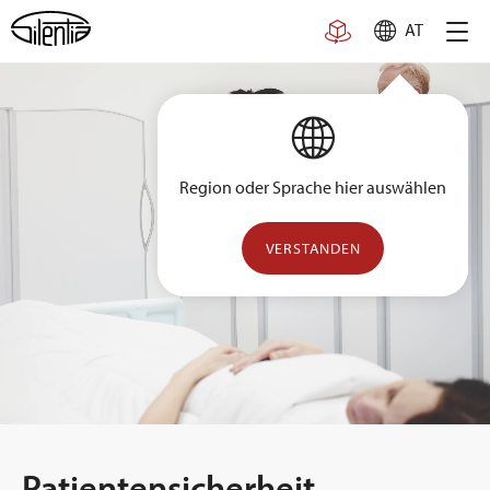
Skip
AT
to
content
Region oder Sprache hier auswählen
VERSTANDEN
Patientensicherheit