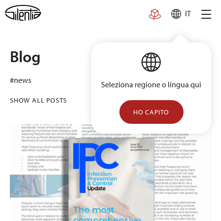
Skip
IT
to
content
Blog
#news
Seleziona regione o lingua qui
SHOW ALL POSTS
HO CAPITO