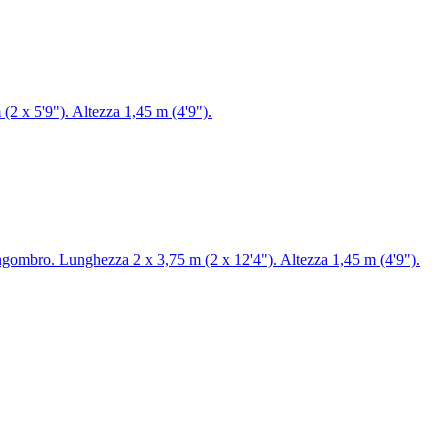
(2 x 5'9"). Altezza 1,45 m (4'9").
 ingombro. Lunghezza 2 x 3,75 m (2 x 12'4"). Altezza 1,45 m (4'9").