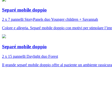
Separé mobile doppio
2 x 7 pannelli
StoryPanels duo
Younger children + Savannah
Colore e allegria. Separé mobile doppio con motivi per stimolare l’im
Separé mobile doppio
2 x 15 pannelli
Daylight duo
Forest
Il grande separé mobile doppio offre al paziente un ambiente rassicur