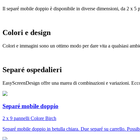
Il separé mobile doppio è disponibile in diverse dimensioni, da 2 x 5 
Colori e design
Colori e immagini sono un ottimo modo per dare vita a qualsiasi ambient
Separé ospedalieri
EasyScreenDesign offre una marea di combinazioni e variazioni. Ecco 
Separé mobile doppio
2 x 9 pannelli
Colore
Birch
Separé mobile doppio in betulla chiara. Due separé su carrello. Possib