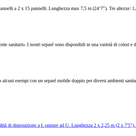
pannelli a 2 x 15 pannelli. Lunghezza max 7,5 m (24’7″). Tre altezze: 1
e sanitario. I nostri separé sono disponibili in una varietà di colori e
alcuni esempi con un separé mobile doppio per diversi ambienti sanita
ilità di disposizione a L oppure ad U. Lunghezza 2 x 2,25 m (2 x 7'5").