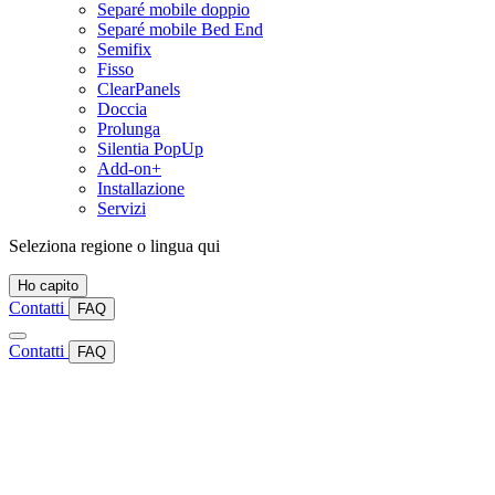
Separé mobile doppio
Separé mobile Bed End
Semifix
Fisso
ClearPanels
Doccia
Prolunga
Silentia PopUp
Add-on+
Installazione
Servizi
Seleziona regione o lingua qui
Ho capito
Contatti
FAQ
Contatti
FAQ