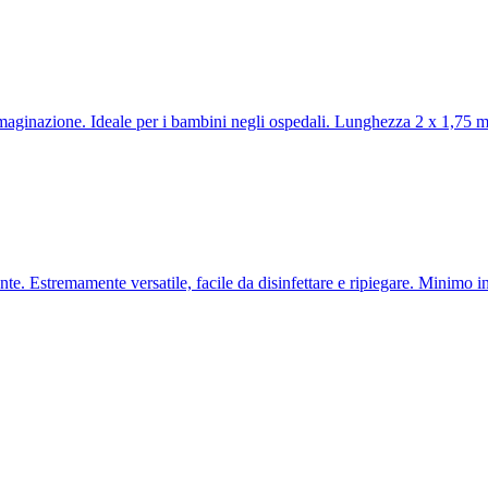
maginazione. Ideale per i bambini negli ospedali. Lunghezza 2 x 1,75 m 
ante. Estremamente versatile, facile da disinfettare e ripiegare. Minimo