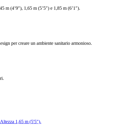
,45 m (4’9″), 1,65 m (5’5″) e 1,85 m (6’1″).
 design per creare un ambiente sanitario armonioso.
ri.
 Altezza 1,65 m (5'5").