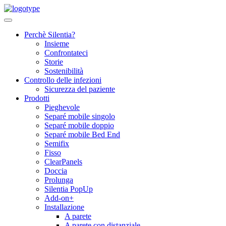
Skip
to
content
Perchè Silentia?
Insieme
Confrontateci
Storie
Sostenibilità
Controllo delle infezioni
Sicurezza del paziente
Prodotti
Pieghevole
Separé mobile singolo
Separé mobile doppio
Separé mobile Bed End
Semifix
Fisso
ClearPanels
Doccia
Prolunga
Silentia PopUp
Add-on+
Installazione
A parete
A parete con distanziale