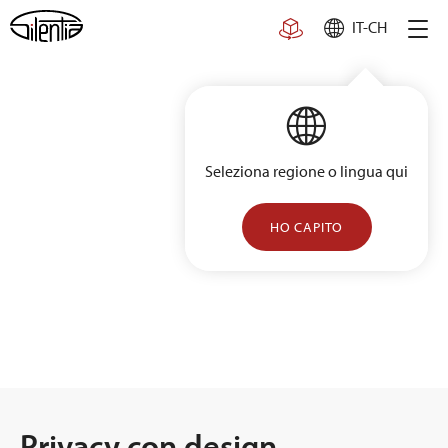
Skip
IT-CH
to
content
Seleziona regione o lingua qui
HO CAPITO
Privacy con design