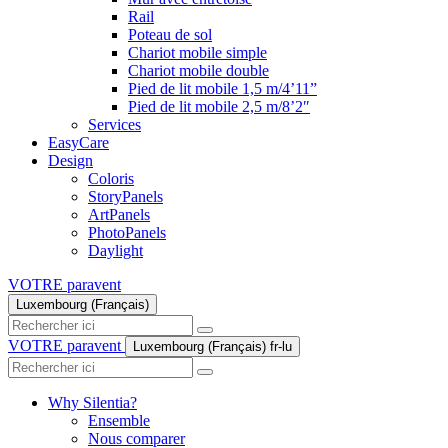
Rail
Poteau de sol
Chariot mobile simple
Chariot mobile double
Pied de lit mobile 1,5 m/4’11”
Pied de lit mobile 2,5 m/8’2″
Services
EasyCare
Design
Coloris
StoryPanels
ArtPanels
PhotoPanels
Daylight
VOTRE paravent
Luxembourg (Français)
Search
here
VOTRE paravent
Luxembourg (Français)
fr-lu
Search
here
Why Silentia?
Ensemble
Nous comparer