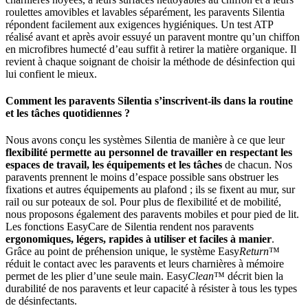
roulettes amovibles et lavables séparément, les paravents Silentia
répondent facilement aux exigences hygiéniques. Un test ATP
réalisé avant et après avoir essuyé un paravent montre qu’un chiffon
en microfibres humecté d’eau suffit à retirer la matière organique. Il
revient à chaque soignant de choisir la méthode de désinfection qui
lui confient le mieux.
Comment les paravents Silentia s’inscrivent-ils dans la routine
et les tâches quotidiennes ?
Nous avons conçu les systèmes Silentia de manière à ce que leur
flexibilité permette au personnel de travailler en respectant les
espaces de travail, les équipements et les tâches
de chacun. Nos
paravents prennent le moins d’espace possible sans obstruer les
fixations et autres équipements au plafond ; ils se fixent au mur, sur
rail ou sur poteaux de sol. Pour plus de flexibilité et de mobilité,
nous proposons également des paravents mobiles et pour pied de lit.
Les fonctions EasyCare de Silentia rendent nos paravents
ergonomiques, légers, rapides à utiliser et faciles à manier
.
Grâce au point de préhension unique, le système Easy
Return
™
réduit le contact avec les paravents et leurs charnières à mémoire
permet de les plier d’une seule main. Easy
Clean
™ décrit bien la
durabilité de nos paravents et leur capacité à résister à tous les types
de désinfectants.