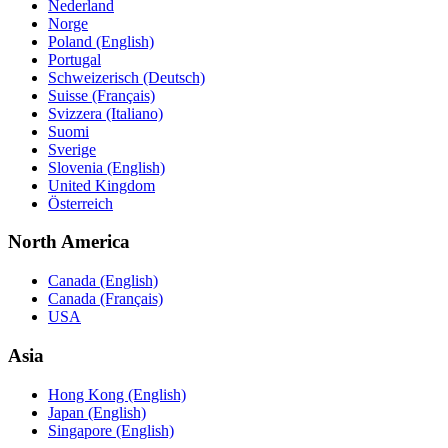
Nederland
Norge
Poland (English)
Portugal
Schweizerisch (Deutsch)
Suisse (Français)
Svizzera (Italiano)
Suomi
Sverige
Slovenia (English)
United Kingdom
Österreich
North America
Canada (English)
Canada (Français)
USA
Asia
Hong Kong (English)
Japan (English)
Singapore (English)