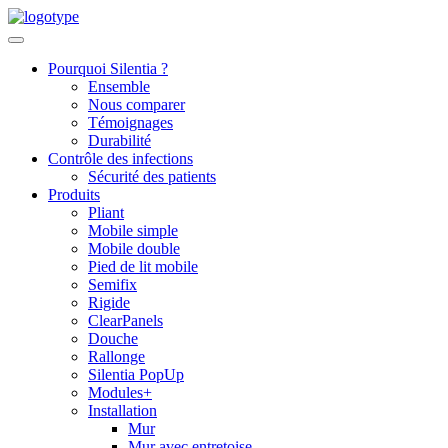
Skip
to
content
Pourquoi Silentia ?
Ensemble
Nous comparer
Témoignages
Durabilité
Contrôle des infections
Sécurité des patients
Produits
Pliant
Mobile simple
Mobile double
Pied de lit mobile
Semifix
Rigide
ClearPanels
Douche
Rallonge
Silentia PopUp
Modules+
Installation
Mur
Mur avec entretoise