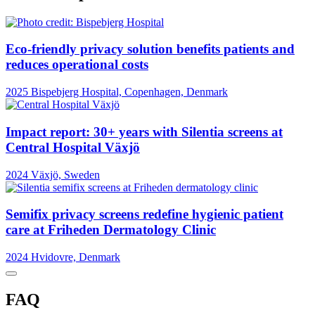
Eco-friendly privacy solution benefits patients and
reduces operational costs
2025
Bispebjerg Hospital, Copenhagen, Denmark
Impact report: 30+ years with Silentia screens at
Central Hospital Växjö
2024
Växjö, Sweden
Semifix privacy screens redefine hygienic patient
care at Friheden Dermatology Clinic
2024
Hvidovre, Denmark
FAQ